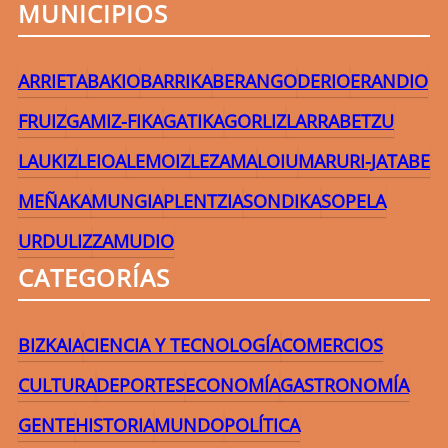
MUNICIPIOS
ARRIETA
BAKIO
BARRIKA
BERANGO
DERIO
ERANDIO
FRUIZ
GAMIZ-FIKA
GATIKA
GORLIZ
LARRABETZU
LAUKIZ
LEIOA
LEMOIZ
LEZAMA
LOIU
MARURI-JATABE
MEÑAKA
MUNGIA
PLENTZIA
SONDIKA
SOPELA
URDULIZ
ZAMUDIO
CATEGORÍAS
BIZKAIA
CIENCIA Y TECNOLOGÍA
COMERCIOS
CULTURA
DEPORTES
ECONOMÍA
GASTRONOMÍA
GENTE
HISTORIA
MUNDO
POLÍTICA