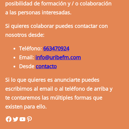
posibilidad de formación y / o colaboración
a las personas interesadas.
Si quieres colaborar puedes contactar con
nosotros desde:
Teléfono:
663470924
Email:
info@uribefm.com
Desde
contacto
Si lo que quieres es anunciarte puedes
escribirnos al email o al teléfono de arriba y
te contaremos las múltiples formas que
existen para ello.
uribefm
uribefm
YouTube
Pinterest