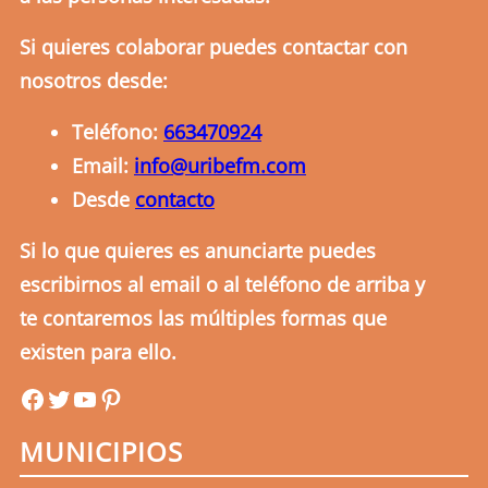
Si quieres colaborar puedes contactar con
nosotros desde:
Teléfono:
663470924
Email:
info@uribefm.com
Desde
contacto
Si lo que quieres es anunciarte puedes
escribirnos al email o al teléfono de arriba y
te contaremos las múltiples formas que
existen para ello.
uribefm
uribefm
YouTube
Pinterest
MUNICIPIOS