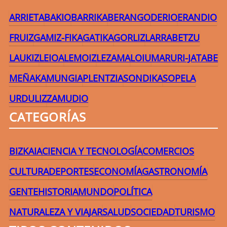
ARRIETA
BAKIO
BARRIKA
BERANGO
DERIO
ERANDIO
FRUIZ
GAMIZ-FIKA
GATIKA
GORLIZ
LARRABETZU
LAUKIZ
LEIOA
LEMOIZ
LEZAMA
LOIU
MARURI-JATABE
MEÑAKA
MUNGIA
PLENTZIA
SONDIKA
SOPELA
URDULIZ
ZAMUDIO
CATEGORÍAS
BIZKAIA
CIENCIA Y TECNOLOGÍA
COMERCIOS
CULTURA
DEPORTES
ECONOMÍA
GASTRONOMÍA
GENTE
HISTORIA
MUNDO
POLÍTICA
NATURALEZA Y VIAJAR
SALUD
SOCIEDAD
TURISMO