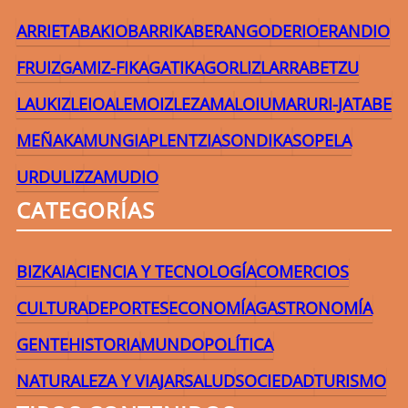
ARRIETA
BAKIO
BARRIKA
BERANGO
DERIO
ERANDIO
FRUIZ
GAMIZ-FIKA
GATIKA
GORLIZ
LARRABETZU
LAUKIZ
LEIOA
LEMOIZ
LEZAMA
LOIU
MARURI-JATABE
MEÑAKA
MUNGIA
PLENTZIA
SONDIKA
SOPELA
URDULIZ
ZAMUDIO
CATEGORÍAS
BIZKAIA
CIENCIA Y TECNOLOGÍA
COMERCIOS
CULTURA
DEPORTES
ECONOMÍA
GASTRONOMÍA
GENTE
HISTORIA
MUNDO
POLÍTICA
NATURALEZA Y VIAJAR
SALUD
SOCIEDAD
TURISMO