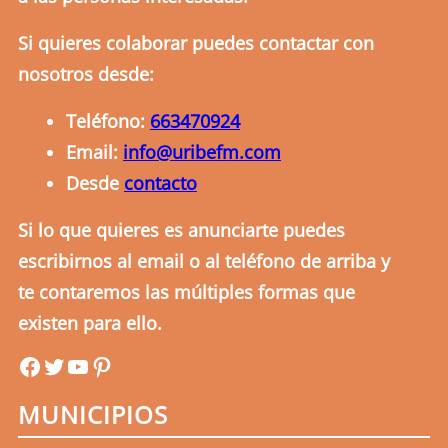
Si quieres colaborar puedes contactar con
nosotros desde:
Teléfono:
663470924
Email:
info@uribefm.com
Desde
contacto
Si lo que quieres es anunciarte puedes
escribirnos al email o al teléfono de arriba y
te contaremos las múltiples formas que
existen para ello.
uribefm
uribefm
YouTube
Pinterest
MUNICIPIOS