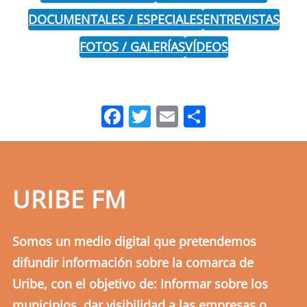
DOCUMENTALES / ESPECIALES
ENTREVISTAS
FOTOS / GALERÍAS
VÍDEOS
Facebook
Twitter
Email
Comparti
URIBE FM
Somos un medio digital que pretendemos
difundir información sobre la comarca de
Uribe, con el objetivo de: Informar sobre los
municipios, dar visibilidad a las empresas o