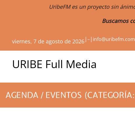
UribeFM es un proyecto sin ánimo
Buscamos co
|
|
–
info@uribefm.co
viernes, 7 de agosto de 2026
URIBE Full Media
AGENDA / EVENTOS (CATEGORÍA