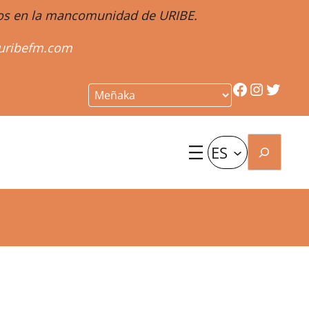
ntos en la mancomunidad de URIBE.
uribefm.com
Facebook
Instagr
Twitt
Buscar
ES