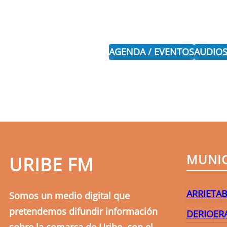
AGENDA / EVENTOS
AUDIOS
MUNIC
URIBE FM
ARRIETA
B
Somos un medio digital que
pretendemos difundir información
DERIO
ER