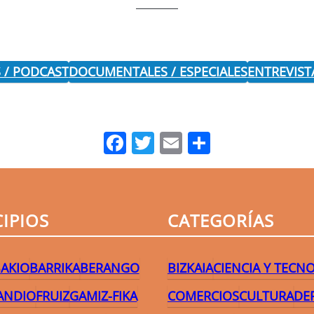
 / PODCAST
DOCUMENTALES / ESPECIALES
ENTREVIST
Facebook
Twitter
Email
Comparti
IPIOS
CATEGORÍAS
AKIO
BARRIKA
BERANGO
BIZKAIA
CIENCIA Y TECN
ANDIO
FRUIZ
GAMIZ-FIKA
COMERCIOS
CULTURA
DE