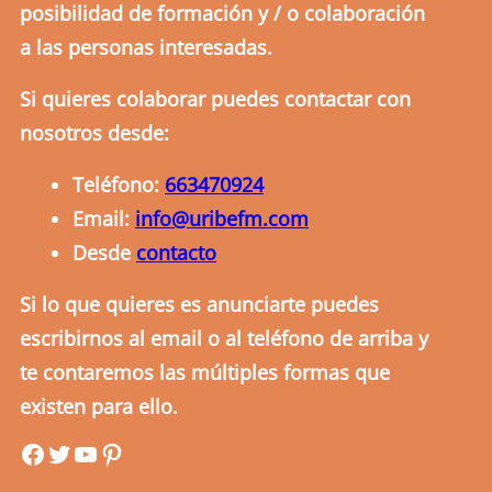
posibilidad de formación y / o colaboración
a las personas interesadas.
Si quieres colaborar puedes contactar con
nosotros desde:
Teléfono:
663470924
Email:
info@uribefm.com
Desde
contacto
Si lo que quieres es anunciarte puedes
escribirnos al email o al teléfono de arriba y
te contaremos las múltiples formas que
existen para ello.
uribefm
uribefm
YouTube
Pinterest