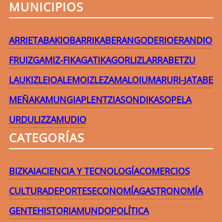
MUNICIPIOS
ARRIETA
BAKIO
BARRIKA
BERANGO
DERIO
ERANDIO
FRUIZ
GAMIZ-FIKA
GATIKA
GORLIZ
LARRABETZU
LAUKIZ
LEIOA
LEMOIZ
LEZAMA
LOIU
MARURI-JATABE
MEÑAKA
MUNGIA
PLENTZIA
SONDIKA
SOPELA
URDULIZ
ZAMUDIO
CATEGORÍAS
BIZKAIA
CIENCIA Y TECNOLOGÍA
COMERCIOS
CULTURA
DEPORTES
ECONOMÍA
GASTRONOMÍA
GENTE
HISTORIA
MUNDO
POLÍTICA