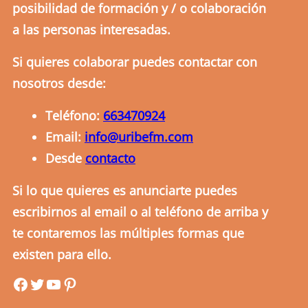
posibilidad de formación y / o colaboración
a las personas interesadas.
Si quieres colaborar puedes contactar con
nosotros desde:
Teléfono:
663470924
Email:
info@uribefm.com
Desde
contacto
Si lo que quieres es anunciarte puedes
escribirnos al email o al teléfono de arriba y
te contaremos las múltiples formas que
existen para ello.
uribefm
uribefm
YouTube
Pinterest