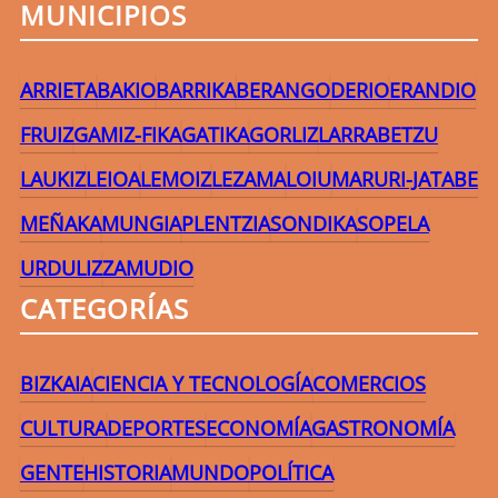
MUNICIPIOS
ARRIETA
BAKIO
BARRIKA
BERANGO
DERIO
ERANDIO
FRUIZ
GAMIZ-FIKA
GATIKA
GORLIZ
LARRABETZU
LAUKIZ
LEIOA
LEMOIZ
LEZAMA
LOIU
MARURI-JATABE
MEÑAKA
MUNGIA
PLENTZIA
SONDIKA
SOPELA
URDULIZ
ZAMUDIO
CATEGORÍAS
BIZKAIA
CIENCIA Y TECNOLOGÍA
COMERCIOS
CULTURA
DEPORTES
ECONOMÍA
GASTRONOMÍA
GENTE
HISTORIA
MUNDO
POLÍTICA