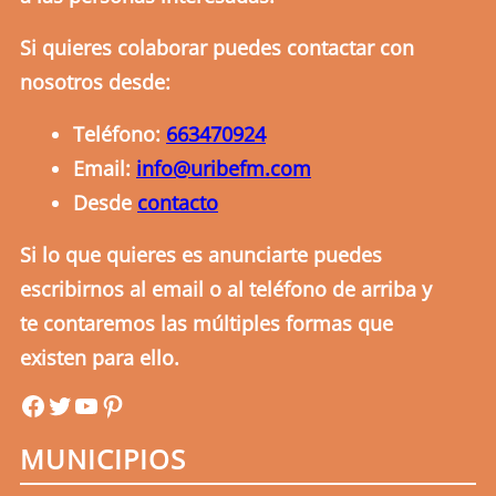
Si quieres colaborar puedes contactar con
nosotros desde:
Teléfono:
663470924
Email:
info@uribefm.com
Desde
contacto
Si lo que quieres es anunciarte puedes
escribirnos al email o al teléfono de arriba y
te contaremos las múltiples formas que
existen para ello.
uribefm
uribefm
YouTube
Pinterest
MUNICIPIOS