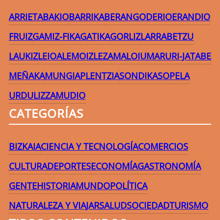
ARRIETA
BAKIO
BARRIKA
BERANGO
DERIO
ERANDIO
FRUIZ
GAMIZ-FIKA
GATIKA
GORLIZ
LARRABETZU
LAUKIZ
LEIOA
LEMOIZ
LEZAMA
LOIU
MARURI-JATABE
MEÑAKA
MUNGIA
PLENTZIA
SONDIKA
SOPELA
URDULIZ
ZAMUDIO
CATEGORÍAS
BIZKAIA
CIENCIA Y TECNOLOGÍA
COMERCIOS
CULTURA
DEPORTES
ECONOMÍA
GASTRONOMÍA
GENTE
HISTORIA
MUNDO
POLÍTICA
NATURALEZA Y VIAJAR
SALUD
SOCIEDAD
TURISMO