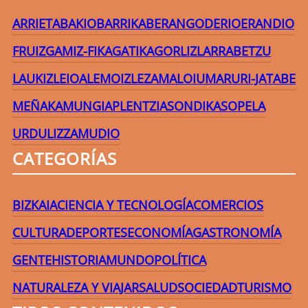
ARRIETA
BAKIO
BARRIKA
BERANGO
DERIO
ERANDIO
FRUIZ
GAMIZ-FIKA
GATIKA
GORLIZ
LARRABETZU
LAUKIZ
LEIOA
LEMOIZ
LEZAMA
LOIU
MARURI-JATABE
MEÑAKA
MUNGIA
PLENTZIA
SONDIKA
SOPELA
URDULIZ
ZAMUDIO
CATEGORÍAS
BIZKAIA
CIENCIA Y TECNOLOGÍA
COMERCIOS
CULTURA
DEPORTES
ECONOMÍA
GASTRONOMÍA
GENTE
HISTORIA
MUNDO
POLÍTICA
NATURALEZA Y VIAJAR
SALUD
SOCIEDAD
TURISMO