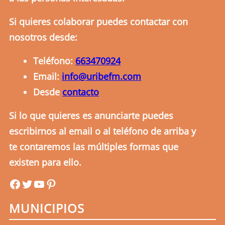
Si quieres colaborar puedes contactar con
nosotros desde:
Teléfono:
663470924
Email:
info@uribefm.com
Desde
contacto
Si lo que quieres es anunciarte puedes
escribirnos al email o al teléfono de arriba y
te contaremos las múltiples formas que
existen para ello.
uribefm
uribefm
YouTube
Pinterest
MUNICIPIOS