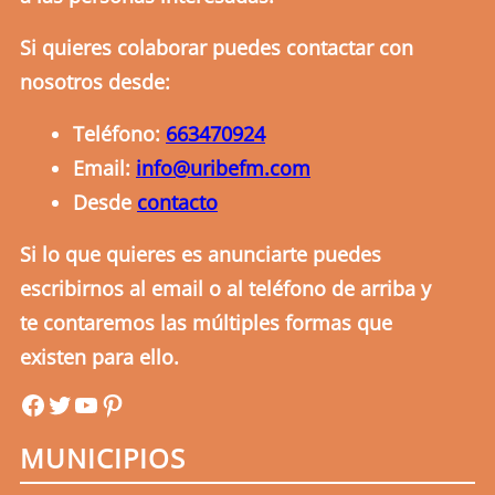
Si quieres colaborar puedes contactar con
nosotros desde:
Teléfono:
663470924
Email:
info@uribefm.com
Desde
contacto
Si lo que quieres es anunciarte puedes
escribirnos al email o al teléfono de arriba y
te contaremos las múltiples formas que
existen para ello.
uribefm
uribefm
YouTube
Pinterest
MUNICIPIOS