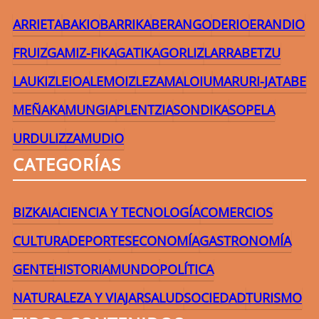
ARRIETA
BAKIO
BARRIKA
BERANGO
DERIO
ERANDIO
FRUIZ
GAMIZ-FIKA
GATIKA
GORLIZ
LARRABETZU
LAUKIZ
LEIOA
LEMOIZ
LEZAMA
LOIU
MARURI-JATABE
MEÑAKA
MUNGIA
PLENTZIA
SONDIKA
SOPELA
URDULIZ
ZAMUDIO
CATEGORÍAS
BIZKAIA
CIENCIA Y TECNOLOGÍA
COMERCIOS
CULTURA
DEPORTES
ECONOMÍA
GASTRONOMÍA
GENTE
HISTORIA
MUNDO
POLÍTICA
NATURALEZA Y VIAJAR
SALUD
SOCIEDAD
TURISMO