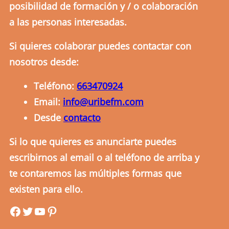
posibilidad de formación y / o colaboración
a las personas interesadas.
Si quieres colaborar puedes contactar con
nosotros desde:
Teléfono:
663470924
Email:
info@uribefm.com
Desde
contacto
Si lo que quieres es anunciarte puedes
escribirnos al email o al teléfono de arriba y
te contaremos las múltiples formas que
existen para ello.
uribefm
uribefm
YouTube
Pinterest