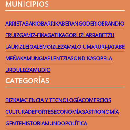
MUNICIPIOS
ARRIETA
BAKIO
BARRIKA
BERANGO
DERIO
ERANDIO
FRUIZ
GAMIZ-FIKA
GATIKA
GORLIZ
LARRABETZU
LAUKIZ
LEIOA
LEMOIZ
LEZAMA
LOIU
MARURI-JATABE
MEÑAKA
MUNGIA
PLENTZIA
SONDIKA
SOPELA
URDULIZ
ZAMUDIO
CATEGORÍAS
BIZKAIA
CIENCIA Y TECNOLOGÍA
COMERCIOS
CULTURA
DEPORTES
ECONOMÍA
GASTRONOMÍA
GENTE
HISTORIA
MUNDO
POLÍTICA