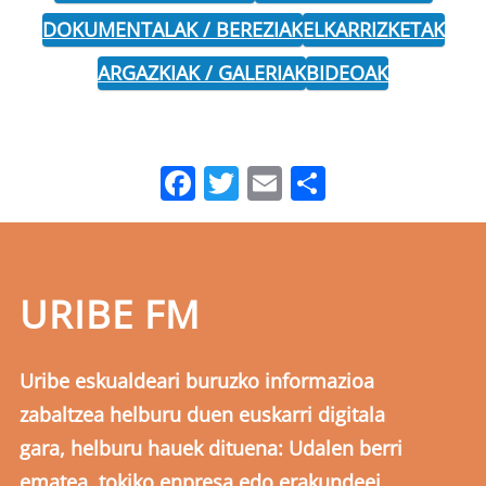
DOKUMENTALAK / BEREZIAK
ELKARRIZKETAK
ARGAZKIAK / GALERIAK
BIDEOAK
Facebook
Twitter
Email
Share
URIBE FM
Uribe eskualdeari buruzko informazioa
zabaltzea helburu duen euskarri digitala
gara, helburu hauek dituena: Udalen berri
ematea, tokiko enpresa edo erakundeei