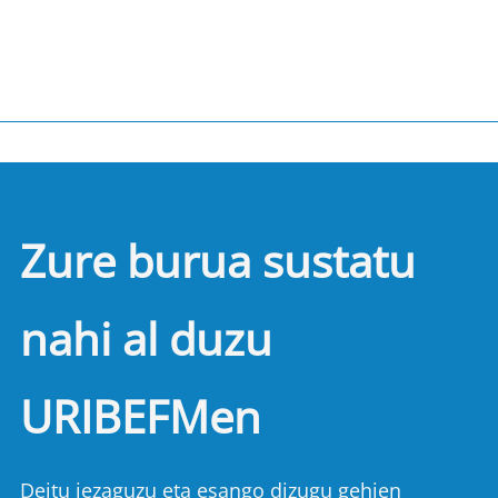
Zure burua sustatu
nahi al duzu
URIBEFMen
Deitu iezaguzu eta esango dizugu gehien