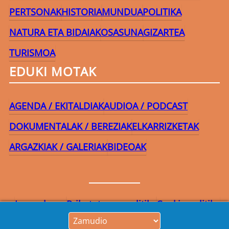
PERTSONAK
HISTORIA
MUNDUA
POLITIKA
NATURA ETA BIDAIAK
OSASUNA
GIZARTEA
TURISMOA
EDUKI MOTAK
AGENDA / EKITALDIAK
AUDIOA / PODCAST
DOKUMENTALAK / BEREZIAK
ELKARRIZKETAK
ARGAZKIAK / GALERIAK
BIDEOAK
Lege-oharra
Pribatutasun-politika
Cookie politika