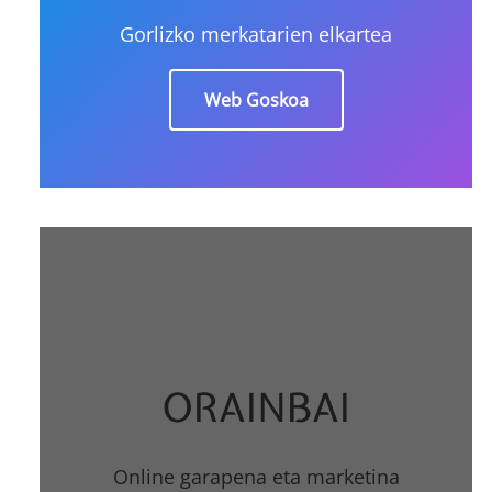
Gorlizko merkatarien elkartea
Web Goskoa
ORAINBAI
Online garapena eta marketina