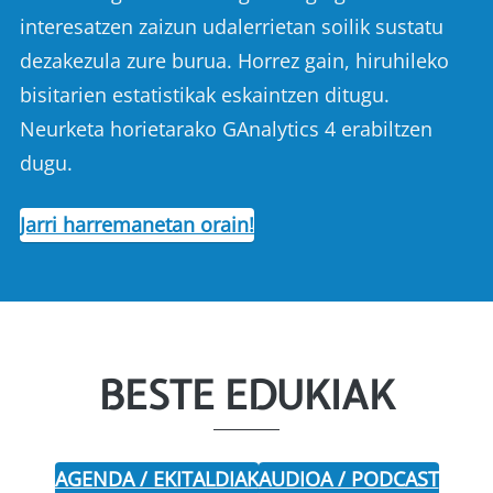
interesatzen zaizun udalerrietan soilik sustatu
dezakezula zure burua. Horrez gain, hiruhileko
bisitarien estatistikak eskaintzen ditugu.
Neurketa horietarako GAnalytics 4 erabiltzen
dugu.
Jarri harremanetan orain!
BESTE EDUKIAK
AGENDA / EKITALDIAK
AUDIOA / PODCAST