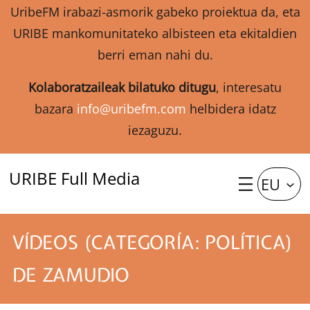
UribeFM irabazi-asmorik gabeko proiektua da, eta
URIBE mankomunitateko albisteen eta ekitaldien
berri eman nahi du.
Kolaboratzaileak bilatuko ditugu
, interesatu
bazara
info@uribefm.com
helbidera idatz
iezaguzu.
URIBE Full Media
EU
VÍDEOS (CATEGORÍA: POLÍTICA)
DE ZAMUDIO