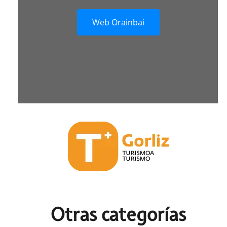
Web Orainbai
Otras c
ategorías