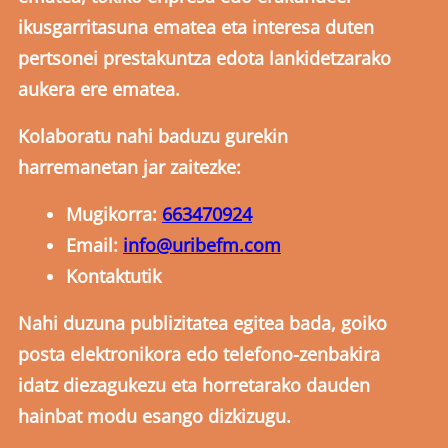
ikusgarritasuna ematea eta interesa duten
pertsonei prestakuntza edota lankidetzarako
aukera ere ematea.
Kolaboratu nahi baduzu gurekin
harremanetan jar zaitezke:
Mugikorra:
663470924
Email:
info@uribefm.com
Kontaktutik
Nahi duzuna publizitatea egitea bada, goiko
posta elektronikora edo telefono-zenbakira
idatz diezagukezu eta horretarako dauden
hainbat modu esango dizkizugu.