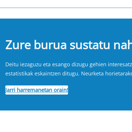
Zure burua sustatu na
Deitu iezaguzu eta esango dizugu gehien interesatze
estatistikak eskaintzen ditugu. Neurketa horietarak
Jarri harremanetan orain!