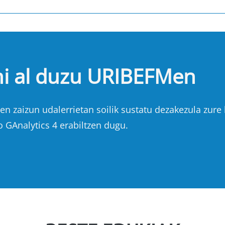
hi al duzu URIBEFMen
n zaizun udalerrietan soilik sustatu dezakezula zure b
o GAnalytics 4 erabiltzen dugu.