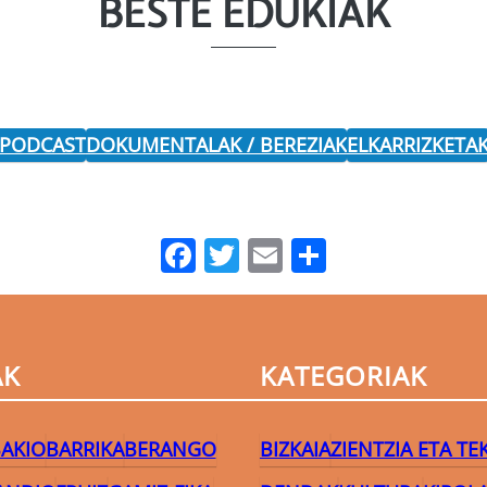
BESTE EDUKIAK
 PODCAST
DOKUMENTALAK / BEREZIAK
ELKARRIZKETA
Facebook
Twitter
Email
Share
AK
KATEGORIAK
AKIO
BARRIKA
BERANGO
BIZKAIA
ZIENTZIA ETA T