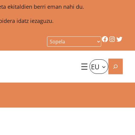
a ekitaldien berri eman nahi du.
idera idatz iezaguzu.
Facebook
Instagr
Twitt
Bilatu
EU