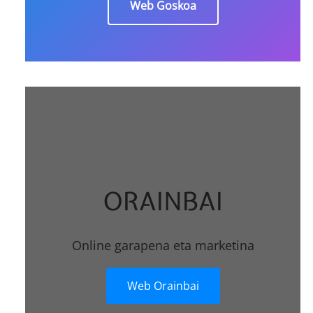
Web Goskoa
ORAINBAI
Online garapena eta marketina
Web Orainbai