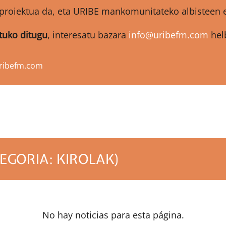
proiektua da, eta URIBE mankomunitateko albisteen et
atuko ditugu
, interesatu bazara
info@uribefm.com
helb
ribefm.com
EGORIA: KIROLAK)
No hay noticias para esta página.