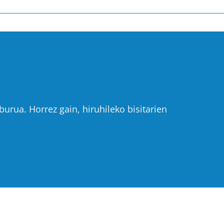
urua. Horrez gain, hiruhileko bisitarien