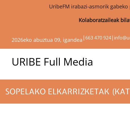
UribeFM irabazi-asmorik gabeko 
Kolaboratzaileak bil
|
|
663 470 924
info@u
2026eko abuztua 09, igandea
URIBE Full Media
SOPELAKO ELKARRIZKETAK (KAT