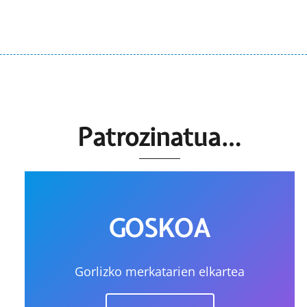
Patrozinatua…
GOSKOA
Gorlizko merkatarien elkartea