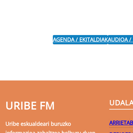
AGENDA / EKITALDIAK
AUDIOA /
UDAL
URIBE FM
ARRIETA
B
Uribe eskualdeari buruzko