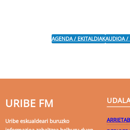
AGENDA / EKITALDIAK
AUDIOA /
UDAL
URIBE FM
ARRIETA
B
Uribe eskualdeari buruzko