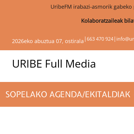
UribeFM irabazi-asmorik gabeko 
Kolaboratzaileak bil
|
|
663 470 924
info@u
2026eko abuztua 07, ostirala
URIBE Full Media
SOPELAKO AGENDA/EKITALDIAK 