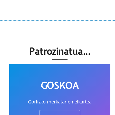
Patrozinatua…
GOSKOA
Gorlizko merkatarien elkartea