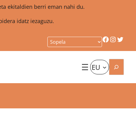
a ekitaldien berri eman nahi du.
idera idatz iezaguzu.
Facebook
Instagr
Twitt
Bilatu
EU