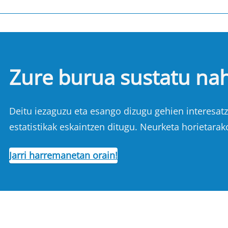
Zure burua sustatu na
Deitu iezaguzu eta esango dizugu gehien interesatze
estatistikak eskaintzen ditugu. Neurketa horietarak
Jarri harremanetan orain!