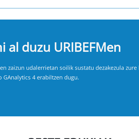
hi al duzu URIBEFMen
n zaizun udalerrietan soilik sustatu dezakezula zure b
o GAnalytics 4 erabiltzen dugu.