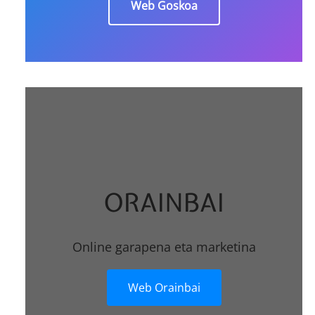
Web Goskoa
ORAINBAI
Online garapena eta marketina
Web Orainbai