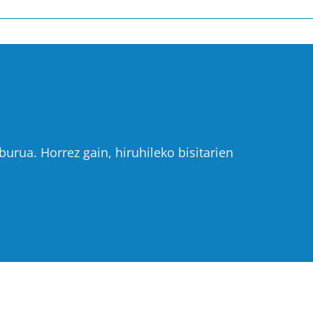
urua. Horrez gain, hiruhileko bisitarien