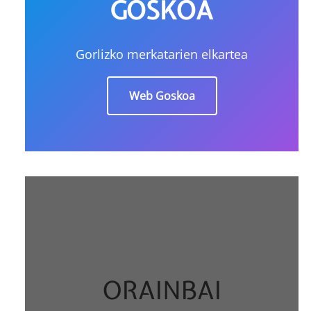
GOSKOA
Gorlizko merkatarien elkartea
Web Goskoa
ORAINBAI