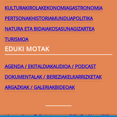
KULTURA
KIROLAK
EKONOMIA
GASTRONOMIA
PERTSONAK
HISTORIA
MUNDUA
POLITIKA
NATURA ETA BIDAIAK
OSASUNA
GIZARTEA
TURISMOA
EDUKI MOTAK
AGENDA / EKITALDIAK
AUDIOA / PODCAST
DOKUMENTALAK / BEREZIAK
ELKARRIZKETAK
ARGAZKIAK / GALERIAK
BIDEOAK
Lege-oharra
Pribatutasun-politika
Cookie politika