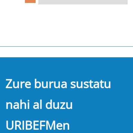
Zure burua sustatu
nahi al duzu
URIBEFMen