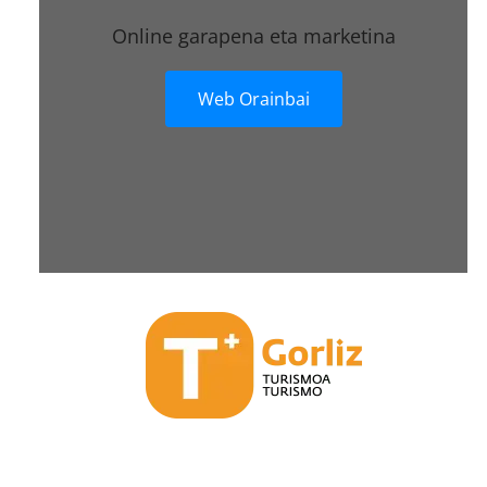
Online garapena eta marketina
Web Orainbai