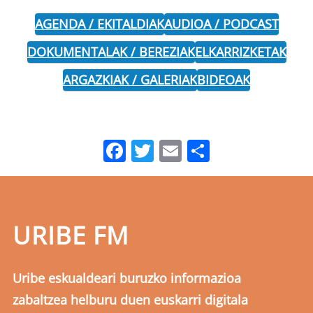
AGENDA / EKITALDIAK
AUDIOA / PODCAST
DOKUMENTALAK / BEREZIAK
ELKARRIZKETAK
ARGAZKIAK / GALERIAK
BIDEOAK
Facebook
Twitter
Email
Share
URIBE FM
Uribe eskualdeari buruzko informazioa
zabaltzea helburu duen euskarri digitala