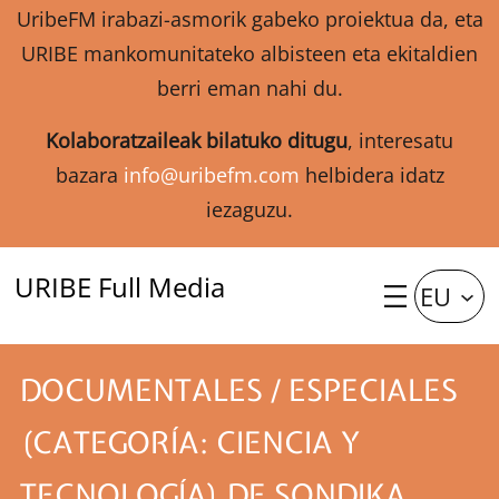
UribeFM irabazi-asmorik gabeko proiektua da, eta
URIBE mankomunitateko albisteen eta ekitaldien
berri eman nahi du.
Kolaboratzaileak bilatuko ditugu
, interesatu
bazara
info@uribefm.com
helbidera idatz
iezaguzu.
URIBE Full Media
EU
DOCUMENTALES / ESPECIALES
(CATEGORÍA: CIENCIA Y
TECNOLOGÍA) DE SONDIKA