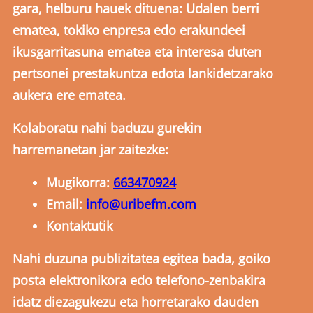
gara, helburu hauek dituena: Udalen berri
ematea, tokiko enpresa edo erakundeei
ikusgarritasuna ematea eta interesa duten
pertsonei prestakuntza edota lankidetzarako
aukera ere ematea.
Kolaboratu nahi baduzu gurekin
harremanetan jar zaitezke:
Mugikorra:
663470924
Email:
info@uribefm.com
Kontaktutik
Nahi duzuna publizitatea egitea bada, goiko
posta elektronikora edo telefono-zenbakira
idatz diezagukezu eta horretarako dauden