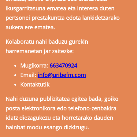
ikusgarritasuna ematea eta interesa duten
pertsonei prestakuntza edota lankidetzarako
aukera ere ematea.
Kolaboratu nahi baduzu gurekin
harremanetan jar zaitezke:
Mugikorra:
663470924
Email:
info@uribefm.com
Kontaktutik
Nahi duzuna publizitatea egitea bada, goiko
posta elektronikora edo telefono-zenbakira
idatz diezagukezu eta horretarako dauden
hainbat modu esango dizkizugu.