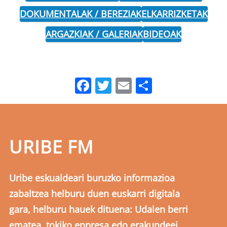
DOKUMENTALAK / BEREZIAK
ELKARRIZKETAK
ARGAZKIAK / GALERIAK
BIDEOAK
Facebook
Twitter
Email
Share
URIBE FM
Uribe eskualdeari buruzko informazioa
zabaltzea helburu duen euskarri digitala
gara, helburu hauek dituena: Udalen berri
ematea, tokiko enpresa edo erakundeei