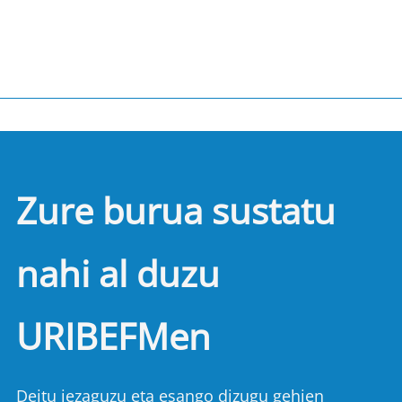
Zure burua sustatu
nahi al duzu
URIBEFMen
Deitu iezaguzu eta esango dizugu gehien