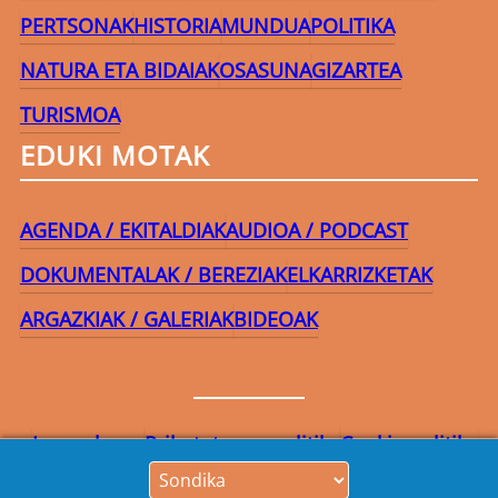
PERTSONAK
HISTORIA
MUNDUA
POLITIKA
NATURA ETA BIDAIAK
OSASUNA
GIZARTEA
TURISMOA
EDUKI MOTAK
AGENDA / EKITALDIAK
AUDIOA / PODCAST
DOKUMENTALAK / BEREZIAK
ELKARRIZKETAK
ARGAZKIAK / GALERIAK
BIDEOAK
Lege-oharra
Pribatutasun-politika
Cookie politika