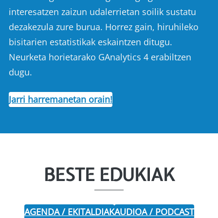
interesatzen zaizun udalerrietan soilik sustatu
dezakezula zure burua. Horrez gain, hiruhileko
bisitarien estatistikak eskaintzen ditugu.
Neurketa horietarako GAnalytics 4 erabiltzen
dugu.
Jarri harremanetan orain!
BESTE EDUKIAK
AGENDA / EKITALDIAK
AUDIOA / PODCAST