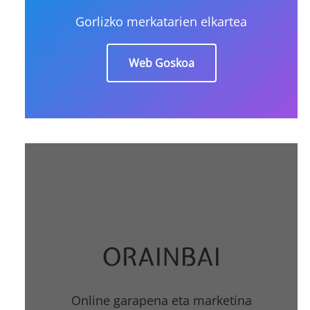
Gorlizko merkatarien elkartea
Web Goskoa
ORAINBAI
Online garapena eta marketina