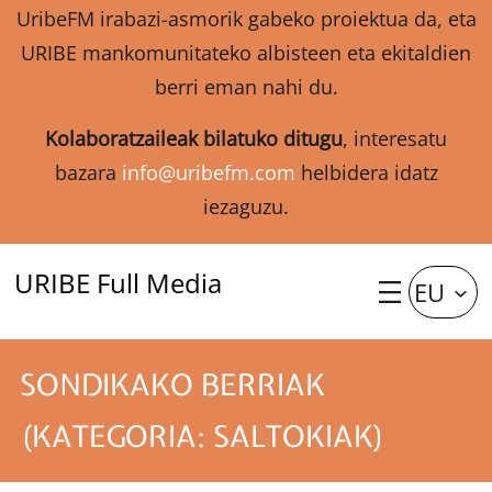
UribeFM irabazi-asmorik gabeko proiektua da, eta
URIBE mankomunitateko albisteen eta ekitaldien
berri eman nahi du.
Kolaboratzaileak bilatuko ditugu
, interesatu
bazara
info@uribefm.com
helbidera idatz
iezaguzu.
URIBE Full Media
EU
SONDIKAKO BERRIAK
(KATEGORIA: SALTOKIAK)