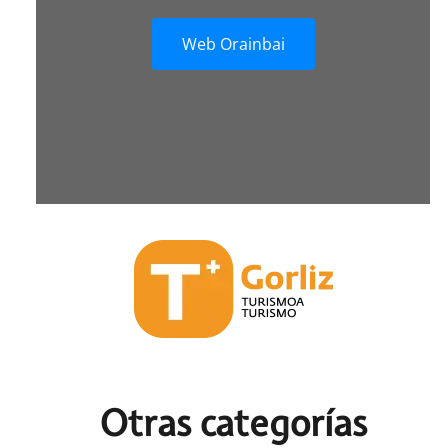
Web Orainbai
Otras c
ategorías