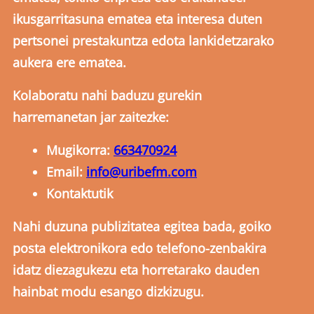
ikusgarritasuna ematea eta interesa duten
pertsonei prestakuntza edota lankidetzarako
aukera ere ematea.
Kolaboratu nahi baduzu gurekin
harremanetan jar zaitezke:
Mugikorra:
663470924
Email:
info@uribefm.com
Kontaktutik
Nahi duzuna publizitatea egitea bada, goiko
posta elektronikora edo telefono-zenbakira
idatz diezagukezu eta horretarako dauden
hainbat modu esango dizkizugu.