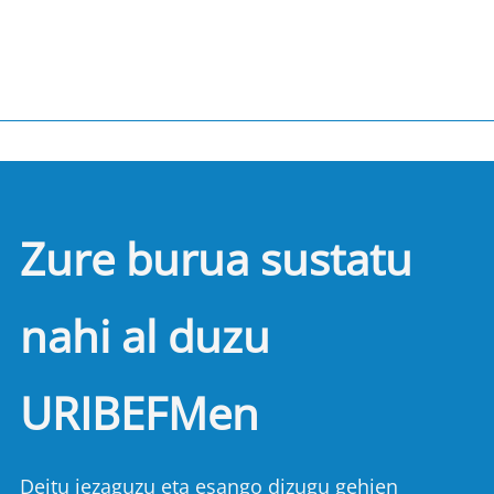
Zure burua sustatu
nahi al duzu
URIBEFMen
Deitu iezaguzu eta esango dizugu gehien