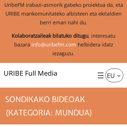
UribeFM irabazi-asmorik gabeko proiektua da, eta
URIBE mankomunitateko albisteen eta ekitaldien
berri eman nahi du.
Kolaboratzaileak bilatuko ditugu
, interesatu
bazara
info@uribefm.com
helbidera idatz
iezaguzu.
URIBE Full Media
EU
SONDIKAKO BIDEOAK
(KATEGORIA: MUNDUA)