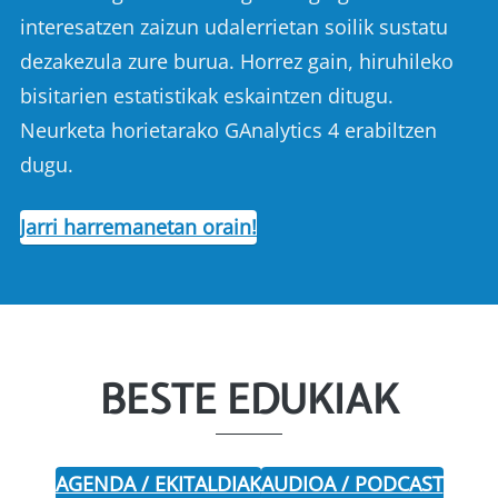
interesatzen zaizun udalerrietan soilik sustatu
dezakezula zure burua. Horrez gain, hiruhileko
bisitarien estatistikak eskaintzen ditugu.
Neurketa horietarako GAnalytics 4 erabiltzen
dugu.
Jarri harremanetan orain!
BESTE EDUKIAK
AGENDA / EKITALDIAK
AUDIOA / PODCAST