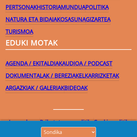
PERTSONAK
HISTORIA
MUNDUA
POLITIKA
NATURA ETA BIDAIAK
OSASUNA
GIZARTEA
TURISMOA
EDUKI MOTAK
AGENDA / EKITALDIAK
AUDIOA / PODCAST
DOKUMENTALAK / BEREZIAK
ELKARRIZKETAK
ARGAZKIAK / GALERIAK
BIDEOAK
Lege-oharra
Pribatutasun-politika
Cookie politika