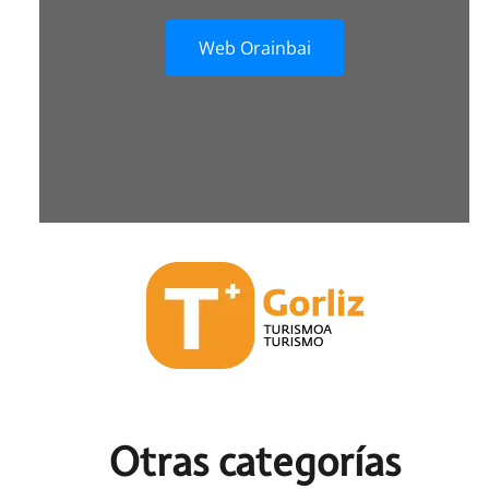
Web Orainbai
Otras c
ategorías