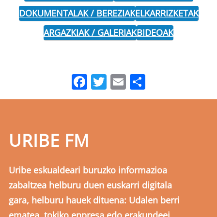
DOKUMENTALAK / BEREZIAK
ELKARRIZKETAK
ARGAZKIAK / GALERIAK
BIDEOAK
Facebook
Twitter
Email
Share
URIBE FM
Uribe eskualdeari buruzko informazioa
zabaltzea helburu duen euskarri digitala
gara, helburu hauek dituena: Udalen berri
ematea, tokiko enpresa edo erakundeei