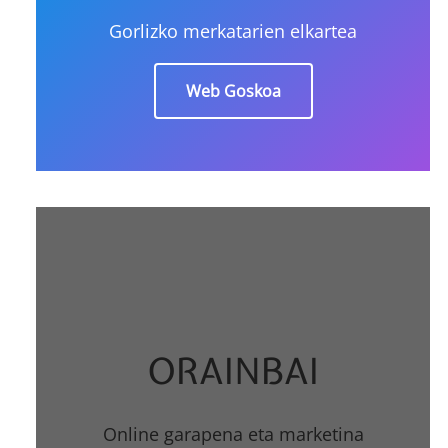
Gorlizko merkatarien elkartea
Web Goskoa
ORAINBAI
Online garapena eta marketina