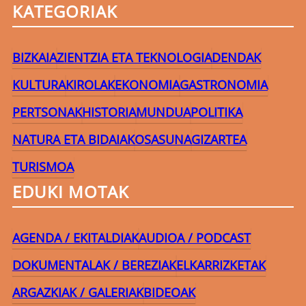
KATEGORIAK
BIZKAIA
ZIENTZIA ETA TEKNOLOGIA
DENDAK
KULTURA
KIROLAK
EKONOMIA
GASTRONOMIA
PERTSONAK
HISTORIA
MUNDUA
POLITIKA
NATURA ETA BIDAIAK
OSASUNA
GIZARTEA
TURISMOA
EDUKI MOTAK
AGENDA / EKITALDIAK
AUDIOA / PODCAST
DOKUMENTALAK / BEREZIAK
ELKARRIZKETAK
ARGAZKIAK / GALERIAK
BIDEOAK