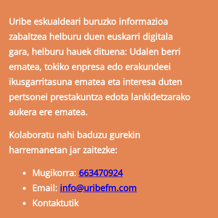
Uribe eskualdeari buruzko informazioa
zabaltzea helburu duen euskarri digitala
gara, helburu hauek dituena: Udalen berri
ematea, tokiko enpresa edo erakundeei
ikusgarritasuna ematea eta interesa duten
pertsonei prestakuntza edota lankidetzarako
aukera ere ematea.
Kolaboratu nahi baduzu gurekin
harremanetan jar zaitezke:
Mugikorra:
663470924
Email:
info@uribefm.com
Kontaktutik