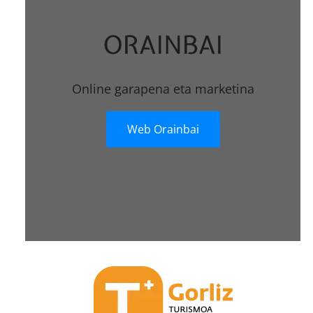
ORAINBAI
Online garapena eta marketina
Web Orainbai