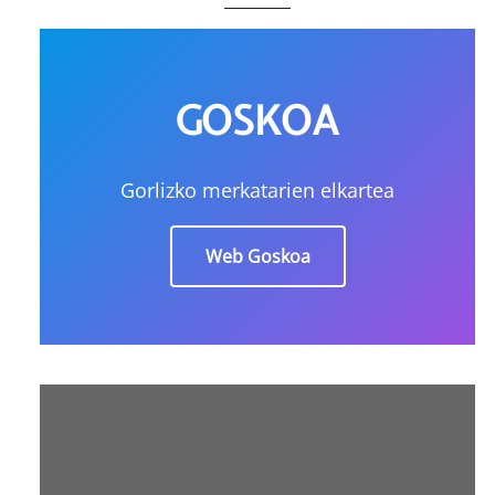
GOSKOA
Gorlizko merkatarien elkartea
Web Goskoa