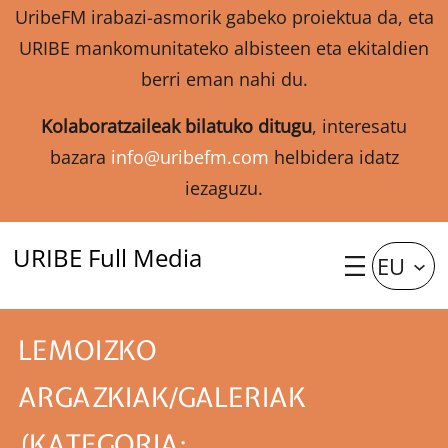
UribeFM irabazi-asmorik gabeko proiektua da, eta
URIBE mankomunitateko albisteen eta ekitaldien
berri eman nahi du.
Kolaboratzaileak bilatuko ditugu
, interesatu
bazara
info@uribefm.com
helbidera idatz
iezaguzu.
URIBE Full Media
EU
LEMOIZKO
ARGAZKIAK/GALERIAK
(KATEGORIA: