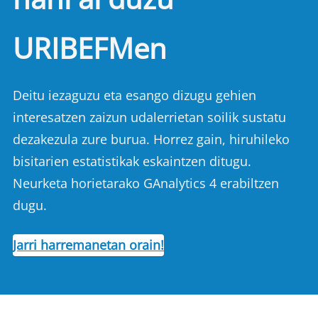
URIBEFMen
Deitu iezaguzu eta esango dizugu gehien
interesatzen zaizun udalerrietan soilik sustatu
dezakezula zure burua. Horrez gain, hiruhileko
bisitarien estatistikak eskaintzen ditugu.
Neurketa horietarako GAnalytics 4 erabiltzen
dugu.
Jarri harremanetan orain!