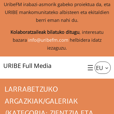
UribeFM irabazi-asmorik gabeko proiektua da, eta
URIBE mankomunitateko albisteen eta ekitaldien
berri eman nahi du.
Kolaboratzaileak bilatuko ditugu
, interesatu
bazara
info@uribefm.com
helbidera idatz
iezaguzu.
URIBE Full Media
EU
LARRABETZUKO
ARGAZKIAK/GALERIAK
(KATEGORIA: ZIENTZIA ETA