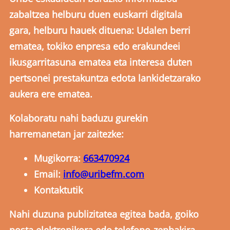
zabaltzea helburu duen euskarri digitala
gara, helburu hauek dituena: Udalen berri
ematea, tokiko enpresa edo erakundeei
ikusgarritasuna ematea eta interesa duten
pertsonei prestakuntza edota lankidetzarako
aukera ere ematea.
Kolaboratu nahi baduzu gurekin
harremanetan jar zaitezke:
Mugikorra:
663470924
Email:
info@uribefm.com
Kontaktutik
Nahi duzuna publizitatea egitea bada, goiko