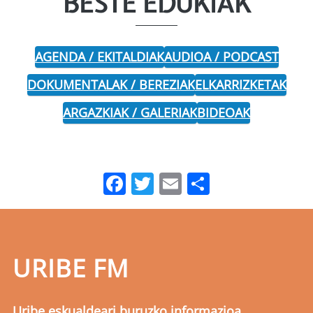
BESTE EDUKIAK
AGENDA / EKITALDIAK
AUDIOA / PODCAST
DOKUMENTALAK / BEREZIAK
ELKARRIZKETAK
ARGAZKIAK / GALERIAK
BIDEOAK
Facebook
Twitter
Email
Share
URIBE FM
Uribe eskualdeari buruzko informazioa