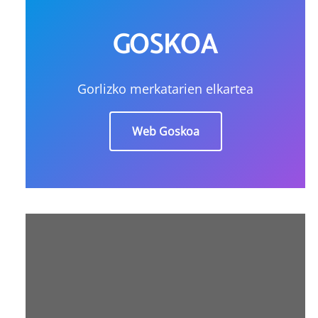
GOSKOA
Gorlizko merkatarien elkartea
Web Goskoa