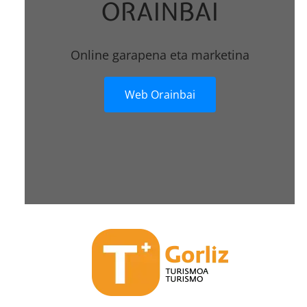
ORAINBAI
Online garapena eta marketina
Web Orainbai