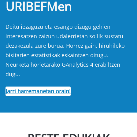
URIBEFMen
Deitu iezaguzu eta esango dizugu gehien
interesatzen zaizun udalerrietan soilik sustatu
dezakezula zure burua. Horrez gain, hiruhileko
bisitarien estatistikak eskaintzen ditugu.
Neurketa horietarako GAnalytics 4 erabiltzen
dugu.
Jarri harremanetan orain!