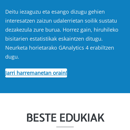
Deitu iezaguzu eta esango dizugu gehien
interesatzen zaizun udalerrietan soilik sustatu
dezakezula zure burua. Horrez gain, hiruhileko
bisitarien estatistikak eskaintzen ditugu.
Neurketa horietarako GAnalytics 4 erabiltzen
dugu.
Jarri harremanetan orain!
BESTE EDUKIAK