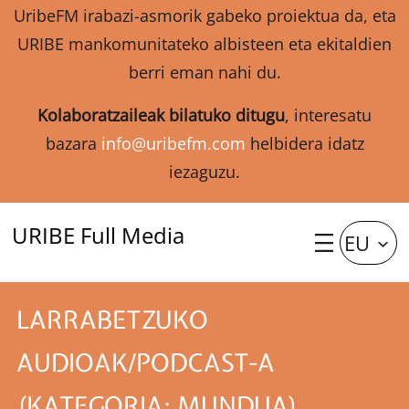
UribeFM irabazi-asmorik gabeko proiektua da, eta
URIBE mankomunitateko albisteen eta ekitaldien
berri eman nahi du.
Kolaboratzaileak bilatuko ditugu
, interesatu
bazara
info@uribefm.com
helbidera idatz
iezaguzu.
URIBE Full Media
EU
LARRABETZUKO
AUDIOAK/PODCAST-A
(KATEGORIA: MUNDUA)