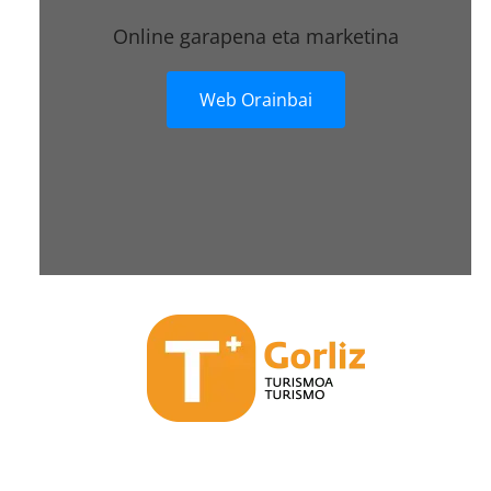
Online garapena eta marketina
Web Orainbai