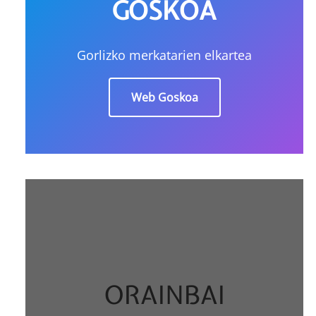
GOSKOA
Gorlizko merkatarien elkartea
Web Goskoa
ORAINBAI