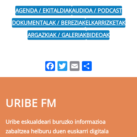
AGENDA / EKITALDIAK
AUDIOA / PODCAST
DOKUMENTALAK / BEREZIAK
ELKARRIZKETAK
ARGAZKIAK / GALERIAK
BIDEOAK
Facebook
Twitter
Email
Share
URIBE FM
Uribe eskualdeari buruzko informazioa
zabaltzea helburu duen euskarri digitala