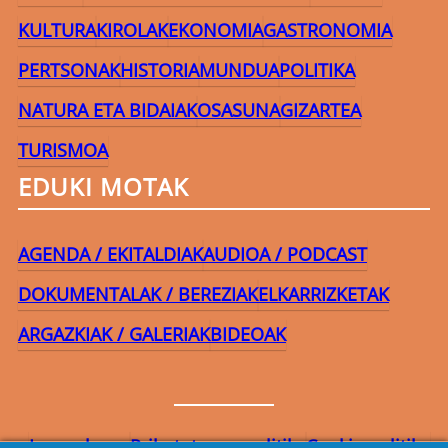
KULTURA
KIROLAK
EKONOMIA
GASTRONOMIA
PERTSONAK
HISTORIA
MUNDUA
POLITIKA
NATURA ETA BIDAIAK
OSASUNA
GIZARTEA
TURISMOA
EDUKI MOTAK
AGENDA / EKITALDIAK
AUDIOA / PODCAST
DOKUMENTALAK / BEREZIAK
ELKARRIZKETAK
ARGAZKIAK / GALERIAK
BIDEOAK
Lege-oharra
Pribatutasun-politika
Cookie politika