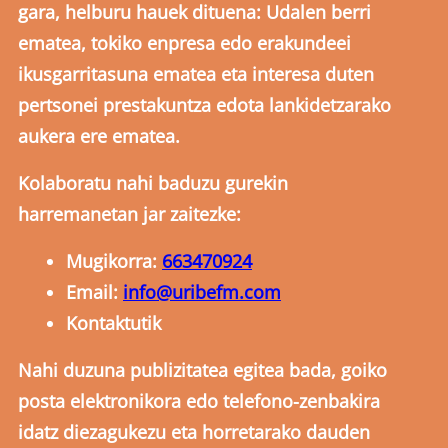
gara, helburu hauek dituena: Udalen berri
ematea, tokiko enpresa edo erakundeei
ikusgarritasuna ematea eta interesa duten
pertsonei prestakuntza edota lankidetzarako
aukera ere ematea.
Kolaboratu nahi baduzu gurekin
harremanetan jar zaitezke:
Mugikorra:
663470924
Email:
info@uribefm.com
Kontaktutik
Nahi duzuna publizitatea egitea bada, goiko
posta elektronikora edo telefono-zenbakira
idatz diezagukezu eta horretarako dauden