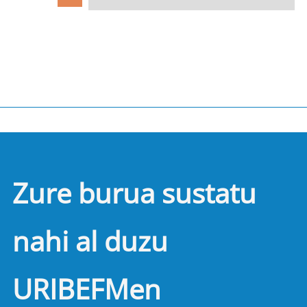
Zure burua sustatu
nahi al duzu
URIBEFMen