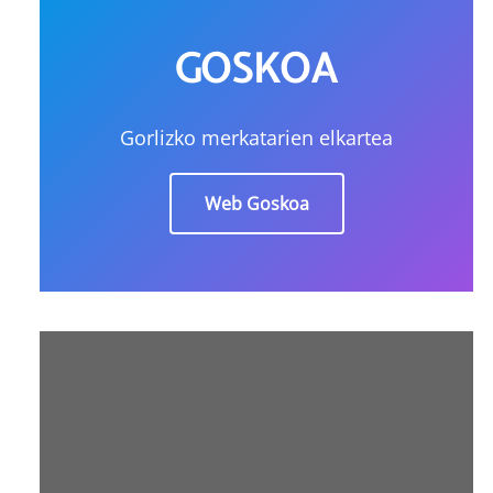
GOSKOA
Gorlizko merkatarien elkartea
Web Goskoa