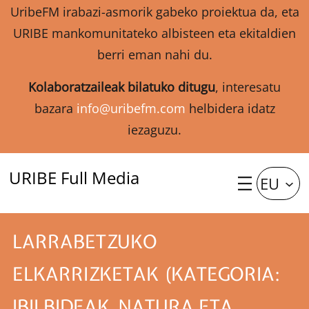
UribeFM irabazi-asmorik gabeko proiektua da, eta
URIBE mankomunitateko albisteen eta ekitaldien
berri eman nahi du.
Kolaboratzaileak bilatuko ditugu
, interesatu
bazara
info@uribefm.com
helbidera idatz
iezaguzu.
URIBE Full Media
EU
LARRABETZUKO
ELKARRIZKETAK (KATEGORIA:
IBILBIDEAK, NATURA ETA