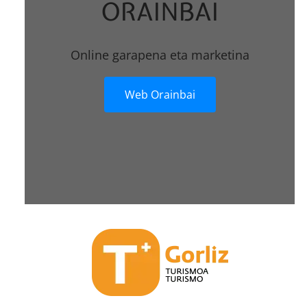
ORAINBAI
Online garapena eta marketina
Web Orainbai