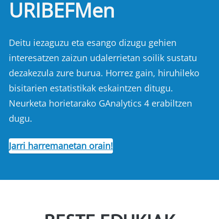
URIBEFMen
Deitu iezaguzu eta esango dizugu gehien
interesatzen zaizun udalerrietan soilik sustatu
dezakezula zure burua. Horrez gain, hiruhileko
bisitarien estatistikak eskaintzen ditugu.
Neurketa horietarako GAnalytics 4 erabiltzen
dugu.
Jarri harremanetan orain!