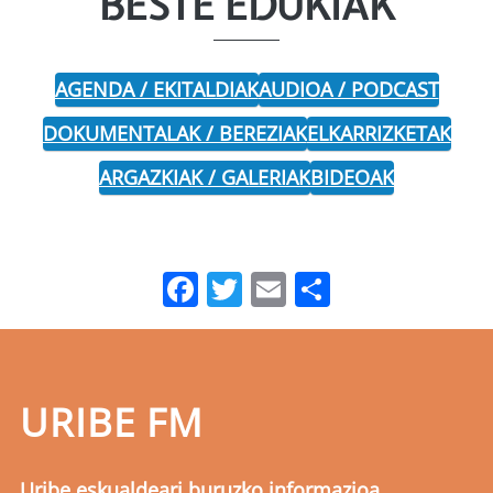
BESTE EDUKIAK
AGENDA / EKITALDIAK
AUDIOA / PODCAST
DOKUMENTALAK / BEREZIAK
ELKARRIZKETAK
ARGAZKIAK / GALERIAK
BIDEOAK
Facebook
Twitter
Email
Share
URIBE FM
Uribe eskualdeari buruzko informazioa