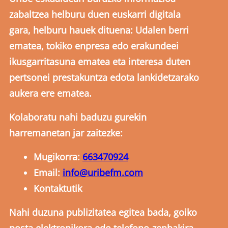
zabaltzea helburu duen euskarri digitala
gara, helburu hauek dituena: Udalen berri
ematea, tokiko enpresa edo erakundeei
ikusgarritasuna ematea eta interesa duten
pertsonei prestakuntza edota lankidetzarako
aukera ere ematea.
Kolaboratu nahi baduzu gurekin
harremanetan jar zaitezke:
Mugikorra:
663470924
Email:
info@uribefm.com
Kontaktutik
Nahi duzuna publizitatea egitea bada, goiko