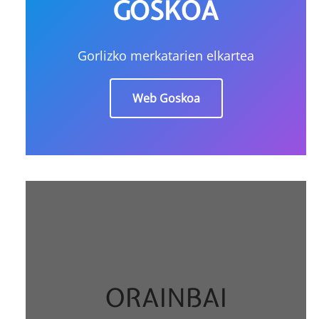
GOSKOA
Gorlizko merkatarien elkartea
Web Goskoa
ORAINBAI