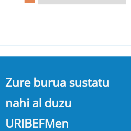
Zure burua sustatu
nahi al duzu
URIBEFMen