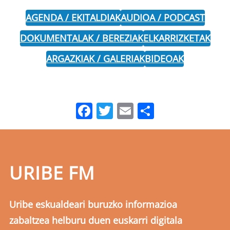
AGENDA / EKITALDIAK
AUDIOA / PODCAST
DOKUMENTALAK / BEREZIAK
ELKARRIZKETAK
ARGAZKIAK / GALERIAK
BIDEOAK
Facebook
Twitter
Email
Share
URIBE FM
Uribe eskualdeari buruzko informazioa
zabaltzea helburu duen euskarri digitala