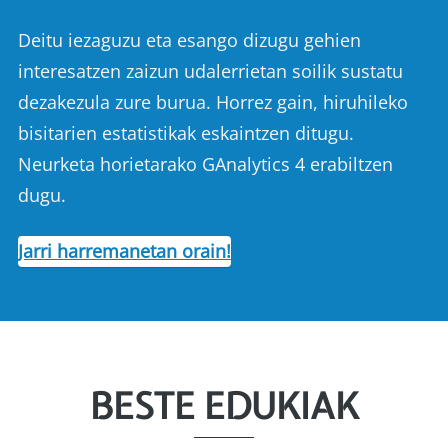
Deitu iezaguzu eta esango dizugu gehien
interesatzen zaizun udalerrietan soilik sustatu
dezakezula zure burua. Horrez gain, hiruhileko
bisitarien estatistikak eskaintzen ditugu.
Neurketa horietarako GAnalytics 4 erabiltzen
dugu.
Jarri harremanetan orain!
BESTE EDUKIAK