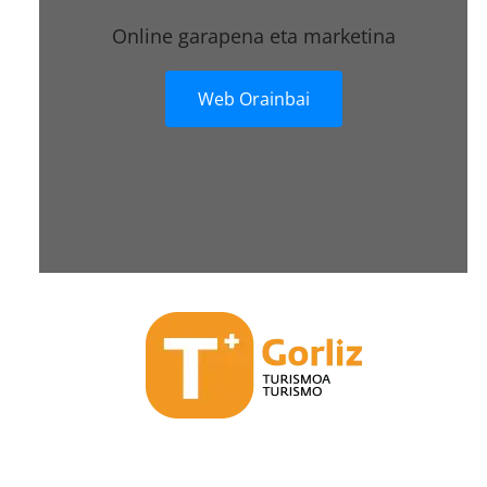
Online garapena eta marketina
Web Orainbai