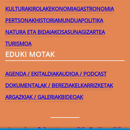
KULTURA
KIROLAK
EKONOMIA
GASTRONOMIA
PERTSONAK
HISTORIA
MUNDUA
POLITIKA
NATURA ETA BIDAIAK
OSASUNA
GIZARTEA
TURISMOA
EDUKI MOTAK
AGENDA / EKITALDIAK
AUDIOA / PODCAST
DOKUMENTALAK / BEREZIAK
ELKARRIZKETAK
ARGAZKIAK / GALERIAK
BIDEOAK
Lege-oharra
Pribatutasun-politika
Cookie politika