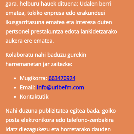
gara, helburu hauek dituena: Udalen berri
ematea, tokiko enpresa edo erakundeei
ikusgarritasuna ematea eta interesa duten
pertsonei prestakuntza edota lankidetzarako
aukera ere ematea.
Kolaboratu nahi baduzu gurekin
harremanetan jar zaitezke:
Mugikorra:
663470924
Email:
info@uribefm.com
Kontaktutik
Nahi duzuna publizitatea egitea bada, goiko
posta elektronikora edo telefono-zenbakira
idatz diezagukezu eta horretarako dauden