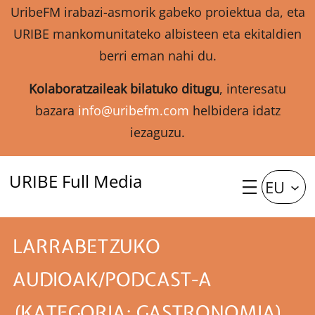
UribeFM irabazi-asmorik gabeko proiektua da, eta
URIBE mankomunitateko albisteen eta ekitaldien
berri eman nahi du.
Kolaboratzaileak bilatuko ditugu
, interesatu
bazara
info@uribefm.com
helbidera idatz
iezaguzu.
URIBE Full Media
EU
LARRABETZUKO
AUDIOAK/PODCAST-A
(KATEGORIA: GASTRONOMIA)