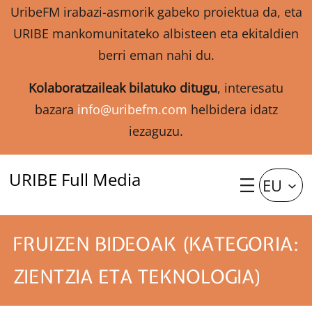
UribeFM irabazi-asmorik gabeko proiektua da, eta
URIBE mankomunitateko albisteen eta ekitaldien
berri eman nahi du.
Kolaboratzaileak bilatuko ditugu
, interesatu
bazara
info@uribefm.com
helbidera idatz
iezaguzu.
URIBE Full Media
EU
FRUIZEN BIDEOAK (KATEGORIA:
ZIENTZIA ETA TEKNOLOGIA)