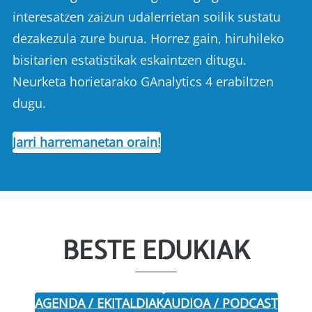
interesatzen zaizun udalerrietan soilik sustatu
dezakezula zure burua. Horrez gain, hiruhileko
bisitarien estatistikak eskaintzen ditugu.
Neurketa horietarako GAnalytics 4 erabiltzen
dugu.
Jarri harremanetan orain!
BESTE EDUKIAK
AGENDA / EKITALDIAK
AUDIOA / PODCAST