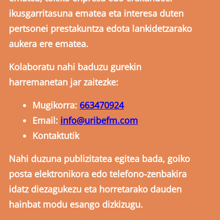
ikusgarritasuna ematea eta interesa duten
pertsonei prestakuntza edota lankidetzarako
aukera ere ematea.
Kolaboratu nahi baduzu gurekin
harremanetan jar zaitezke:
Mugikorra:
663470924
Email:
info@uribefm.com
Kontaktutik
Nahi duzuna publizitatea egitea bada, goiko
posta elektronikora edo telefono-zenbakira
idatz diezagukezu eta horretarako dauden
hainbat modu esango dizkizugu.