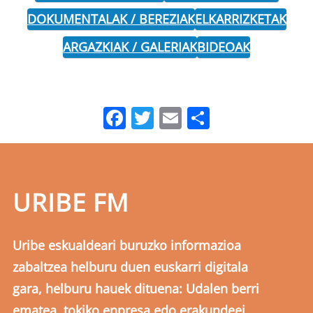
DOKUMENTALAK / BEREZIAK
ELKARRIZKETAK
ARGAZKIAK / GALERIAK
BIDEOAK
Facebook
Twitter
Email
Share
URIBE FM
Uribe eskualdeari buruzko informazioa
zabaltzea helburu duen euskarri digitala
gara, helburu hauek dituena: Udalen berri
ematea, tokiko enpresa edo erakundeei