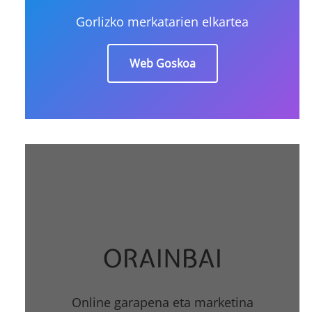
Gorlizko merkatarien elkartea
Web Goskoa
ORAINBAI
Online garapena eta marketina