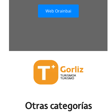
Web Orainbai
Otras c
ategorías