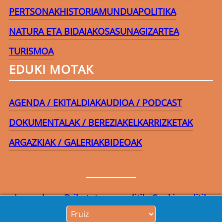
PERTSONAK
HISTORIA
MUNDUA
POLITIKA
NATURA ETA BIDAIAK
OSASUNA
GIZARTEA
TURISMOA
EDUKI MOTAK
AGENDA / EKITALDIAK
AUDIOA / PODCAST
DOKUMENTALAK / BEREZIAK
ELKARRIZKETAK
ARGAZKIAK / GALERIAK
BIDEOAK
Lege-oharra
Pribatutasun-politika
Cookie politika