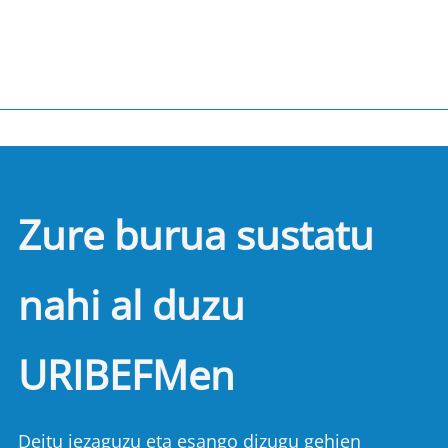
Zure burua sustatu
nahi al duzu
URIBEFMen
Deitu iezaguzu eta esango dizugu gehien