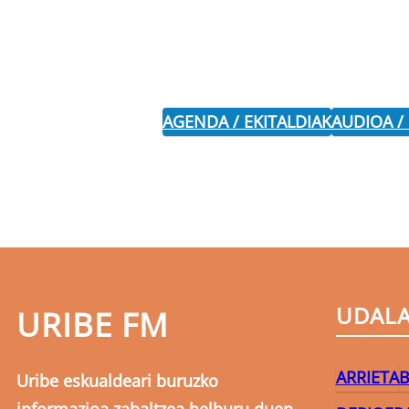
AGENDA / EKITALDIAK
AUDIOA /
UDAL
URIBE FM
ARRIETA
B
Uribe eskualdeari buruzko