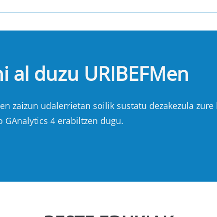
hi al duzu URIBEFMen
n zaizun udalerrietan soilik sustatu dezakezula zure b
o GAnalytics 4 erabiltzen dugu.