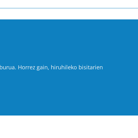
urua. Horrez gain, hiruhileko bisitarien