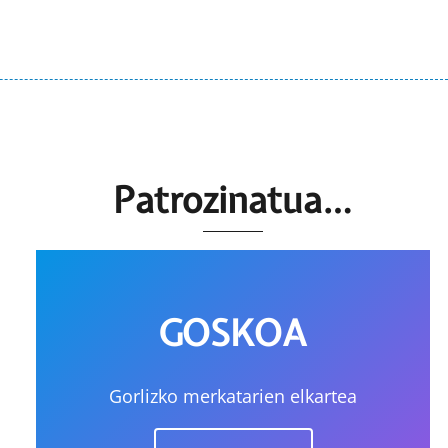
Patrozinatua…
GOSKOA
Gorlizko merkatarien elkartea