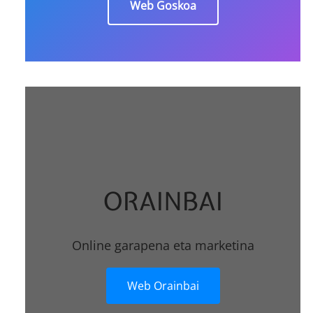
Web Goskoa
ORAINBAI
Online garapena eta marketina
Web Orainbai