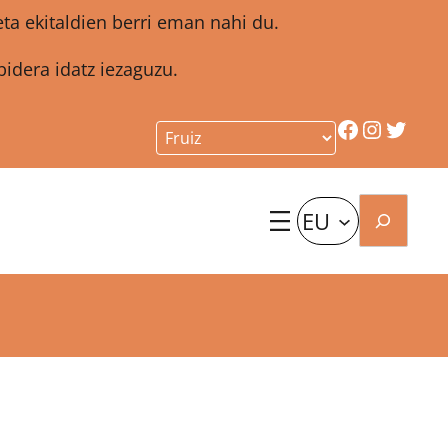
a ekitaldien berri eman nahi du.
idera idatz iezaguzu.
Facebook
Instagr
Twitt
Bilatu
EU