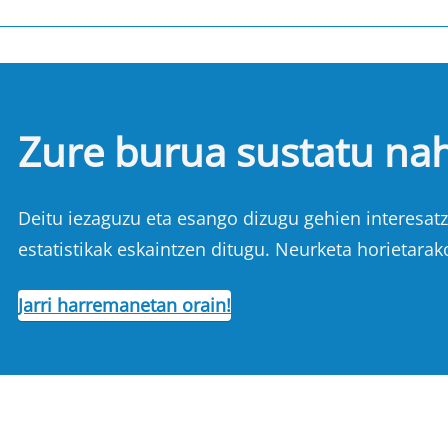
Zure burua sustatu na
Deitu iezaguzu eta esango dizugu gehien interesatze
estatistikak eskaintzen ditugu. Neurketa horietarak
Jarri harremanetan orain!