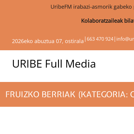
UribeFM irabazi-asmorik gabeko 
Kolaboratzaileak bil
|
|
663 470 924
info@u
2026eko abuztua 07, ostirala
URIBE Full Media
FRUIZKO BERRIAK (KATEGORIA: