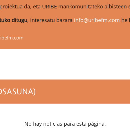
proiektua da, eta URIBE mankomunitateko albisteen et
atuko ditugu
, interesatu bazara
info@uribefm.com
helb
ribefm.com
 OSASUNA)
No hay noticias para esta página.