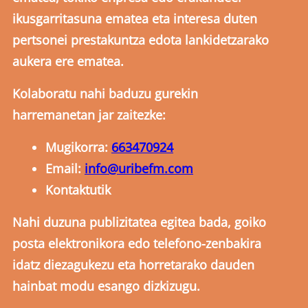
ikusgarritasuna ematea eta interesa duten
pertsonei prestakuntza edota lankidetzarako
aukera ere ematea.
Kolaboratu nahi baduzu gurekin
harremanetan jar zaitezke:
Mugikorra:
663470924
Email:
info@uribefm.com
Kontaktutik
Nahi duzuna publizitatea egitea bada, goiko
posta elektronikora edo telefono-zenbakira
idatz diezagukezu eta horretarako dauden
hainbat modu esango dizkizugu.