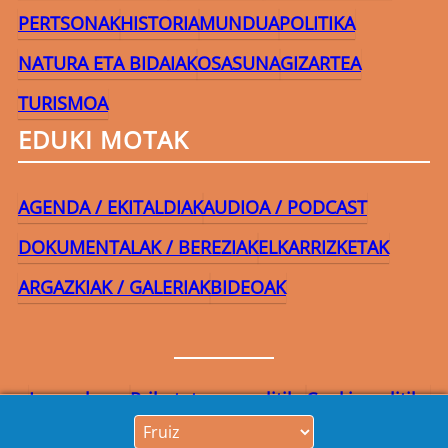
PERTSONAK
HISTORIA
MUNDUA
POLITIKA
NATURA ETA BIDAIAK
OSASUNA
GIZARTEA
TURISMOA
EDUKI MOTAK
AGENDA / EKITALDIAK
AUDIOA / PODCAST
DOKUMENTALAK / BEREZIAK
ELKARRIZKETAK
ARGAZKIAK / GALERIAK
BIDEOAK
Lege-oharra
Pribatutasun-politika
Cookie politika