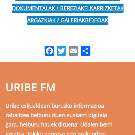
DOKUMENTALAK / BEREZIAK
ELKARRIZKETAK
ARGAZKIAK / GALERIAK
BIDEOAK
Facebook
Twitter
Email
Share
URIBE FM
Uribe eskualdeari buruzko informazioa
zabaltzea helburu duen euskarri digitala
gara, helburu hauek dituena: Udalen berri
ematea, tokiko enpresa edo erakundeei