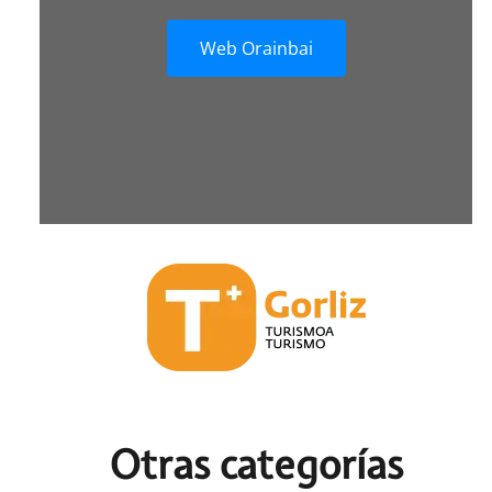
Web Orainbai
Otras c
ategorías