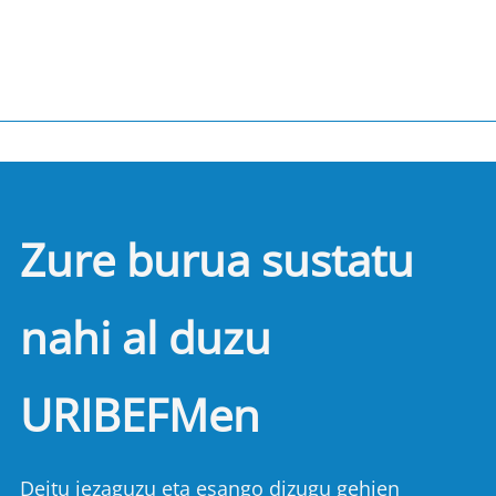
Zure burua sustatu
nahi al duzu
URIBEFMen
Deitu iezaguzu eta esango dizugu gehien