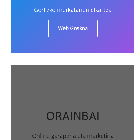
Gorlizko merkatarien elkartea
Web Goskoa
ORAINBAI
Online garapena eta marketina