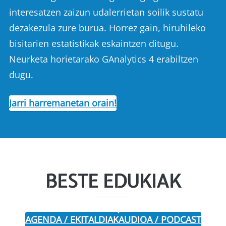
interesatzen zaizun udalerrietan soilik sustatu
dezakezula zure burua. Horrez gain, hiruhileko
bisitarien estatistikak eskaintzen ditugu.
Neurketa horietarako GAnalytics 4 erabiltzen
dugu.
Jarri harremanetan orain!
BESTE EDUKIAK
AGENDA / EKITALDIAK
AUDIOA / PODCAST