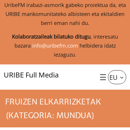
UribeFM irabazi-asmorik gabeko proiektua da, eta
URIBE mankomunitateko albisteen eta ekitaldien
berri eman nahi du.
Kolaboratzaileak bilatuko ditugu
, interesatu
bazara
info@uribefm.com
helbidera idatz
iezaguzu.
URIBE Full Media
EU
FRUIZEN ELKARRIZKETAK
(KATEGORIA: MUNDUA)