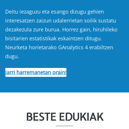
Deitu iezaguzu eta esango dizugu gehien
interesatzen zaizun udalerrietan soilik sustatu
dezakezula zure burua. Horrez gain, hiruhileko
bisitarien estatistikak eskaintzen ditugu.
Neurketa horietarako GAnalytics 4 erabiltzen
dugu.
Jarri harremanetan orain!
BESTE EDUKIAK