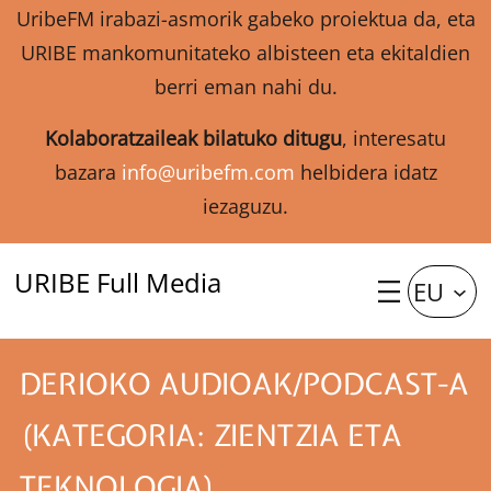
UribeFM irabazi-asmorik gabeko proiektua da, eta
URIBE mankomunitateko albisteen eta ekitaldien
berri eman nahi du.
Kolaboratzaileak bilatuko ditugu
, interesatu
bazara
info@uribefm.com
helbidera idatz
iezaguzu.
URIBE Full Media
EU
DERIOKO AUDIOAK/PODCAST-A
(KATEGORIA: ZIENTZIA ETA
TEKNOLOGIA)