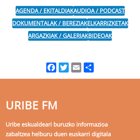
AGENDA / EKITALDIAK
AUDIOA / PODCAST
DOKUMENTALAK / BEREZIAK
ELKARRIZKETAK
ARGAZKIAK / GALERIAK
BIDEOAK
Facebook
Twitter
Email
Share
URIBE FM
Uribe eskualdeari buruzko informazioa
zabaltzea helburu duen euskarri digitala