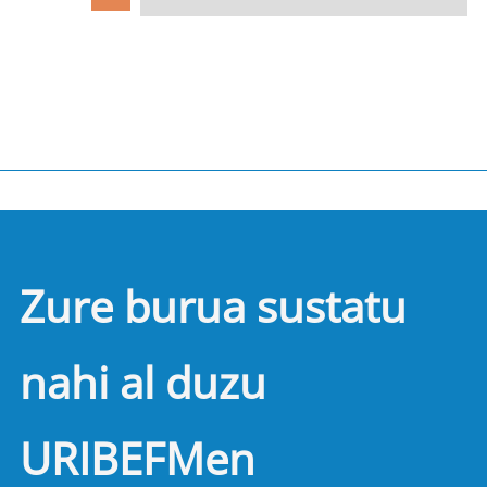
Zure burua sustatu
nahi al duzu
URIBEFMen