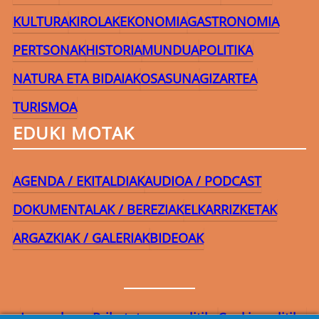
KULTURA
KIROLAK
EKONOMIA
GASTRONOMIA
PERTSONAK
HISTORIA
MUNDUA
POLITIKA
NATURA ETA BIDAIAK
OSASUNA
GIZARTEA
TURISMOA
EDUKI MOTAK
AGENDA / EKITALDIAK
AUDIOA / PODCAST
DOKUMENTALAK / BEREZIAK
ELKARRIZKETAK
ARGAZKIAK / GALERIAK
BIDEOAK
Lege-oharra
Pribatutasun-politika
Cookie politika