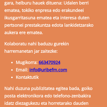
gara, helburu hauek dituena: Udalen berri
ematea, tokiko enpresa edo erakundeei
ikusgarritasuna ematea eta interesa duten
pertsonei prestakuntza edota lankidetzarako
aukera ere ematea.
Kolaboratu nahi baduzu gurekin
harremanetan jar zaitezke:
Mugikorra:
663470924
Email:
info@uribefm.com
Kontaktutik
Nahi duzuna publizitatea egitea bada, goiko
posta elektronikora edo telefono-zenbakira
idatz diezagukezu eta horretarako dauden