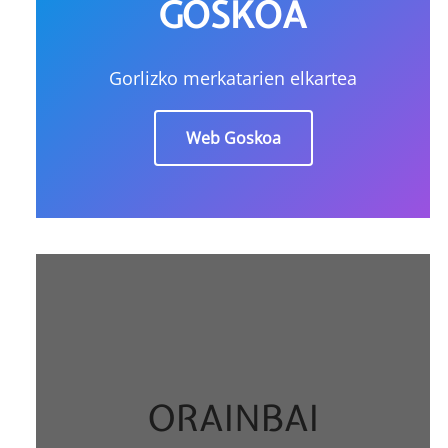
GOSKOA
Gorlizko merkatarien elkartea
Web Goskoa
ORAINBAI