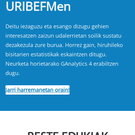
URIBEFMen
Deitu iezaguzu eta esango dizugu gehien
interesatzen zaizun udalerrietan soilik sustatu
dezakezula zure burua. Horrez gain, hiruhileko
bisitarien estatistikak eskaintzen ditugu.
Neurketa horietarako GAnalytics 4 erabiltzen
dugu.
Jarri harremanetan orain!