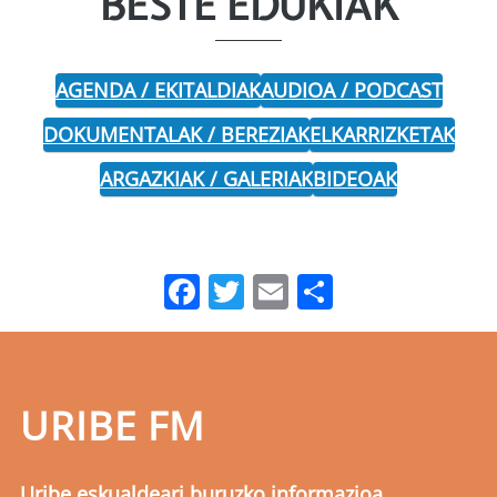
BESTE EDUKIAK
AGENDA / EKITALDIAK
AUDIOA / PODCAST
DOKUMENTALAK / BEREZIAK
ELKARRIZKETAK
ARGAZKIAK / GALERIAK
BIDEOAK
Facebook
Twitter
Email
Share
URIBE FM
Uribe eskualdeari buruzko informazioa