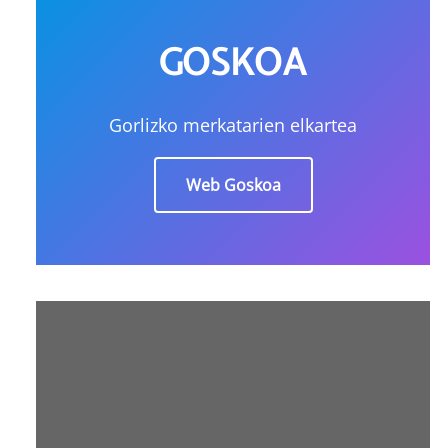
GOSKOA
Gorlizko merkatarien elkartea
Web Goskoa