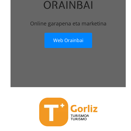
ORAINBAI
Online garapena eta marketina
Web Orainbai