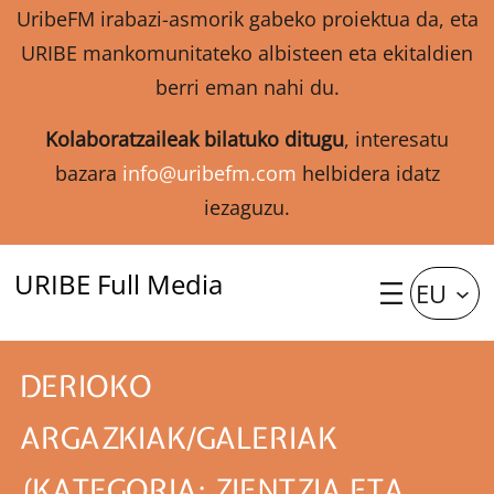
UribeFM irabazi-asmorik gabeko proiektua da, eta
URIBE mankomunitateko albisteen eta ekitaldien
berri eman nahi du.
Kolaboratzaileak bilatuko ditugu
, interesatu
bazara
info@uribefm.com
helbidera idatz
iezaguzu.
URIBE Full Media
EU
DERIOKO
ARGAZKIAK/GALERIAK
(KATEGORIA: ZIENTZIA ETA