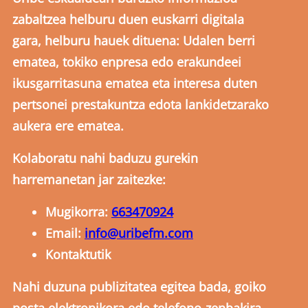
zabaltzea helburu duen euskarri digitala
gara, helburu hauek dituena: Udalen berri
ematea, tokiko enpresa edo erakundeei
ikusgarritasuna ematea eta interesa duten
pertsonei prestakuntza edota lankidetzarako
aukera ere ematea.
Kolaboratu nahi baduzu gurekin
harremanetan jar zaitezke:
Mugikorra:
663470924
Email:
info@uribefm.com
Kontaktutik
Nahi duzuna publizitatea egitea bada, goiko