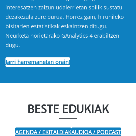
interesatzen zaizun udalerrietan soilik sustatu
dezakezula zure burua. Horrez gain, hiruhileko
bisitarien estatistikak eskaintzen ditugu.
Neurketa horietarako GAnalytics 4 erabiltzen
dugu.
Jarri harremanetan orain!
BESTE EDUKIAK
AGENDA / EKITALDIAK
AUDIOA / PODCAST