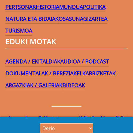
PERTSONAK
HISTORIA
MUNDUA
POLITIKA
NATURA ETA BIDAIAK
OSASUNA
GIZARTEA
TURISMOA
EDUKI MOTAK
AGENDA / EKITALDIAK
AUDIOA / PODCAST
DOKUMENTALAK / BEREZIAK
ELKARRIZKETAK
ARGAZKIAK / GALERIAK
BIDEOAK
Lege-oharra
Pribatutasun-politika
Cookie politika