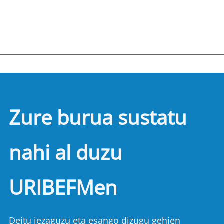
Zure burua sustatu
nahi al duzu
URIBEFMen
Deitu iezaguzu eta esango dizugu gehien