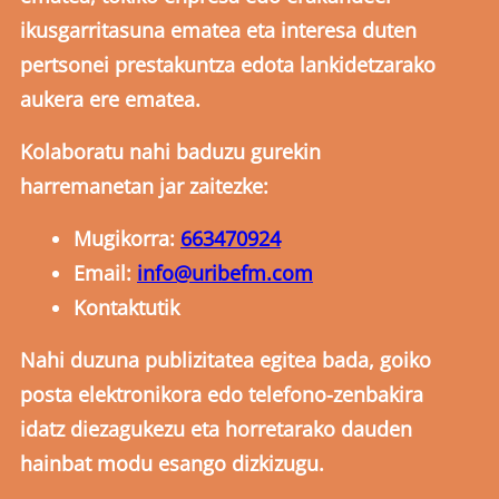
ikusgarritasuna ematea eta interesa duten
pertsonei prestakuntza edota lankidetzarako
aukera ere ematea.
Kolaboratu nahi baduzu gurekin
harremanetan jar zaitezke:
Mugikorra:
663470924
Email:
info@uribefm.com
Kontaktutik
Nahi duzuna publizitatea egitea bada, goiko
posta elektronikora edo telefono-zenbakira
idatz diezagukezu eta horretarako dauden
hainbat modu esango dizkizugu.