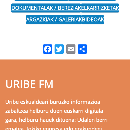
DOKUMENTALAK / BEREZIAK
ELKARRIZKETAK
ARGAZKIAK / GALERIAK
BIDEOAK
Facebook
Twitter
Email
Share
URIBE FM
Uribe eskualdeari buruzko informazioa
zabaltzea helburu duen euskarri digitala
gara, helburu hauek dituena: Udalen berri
ematea, tokiko enpresa edo erakundeei