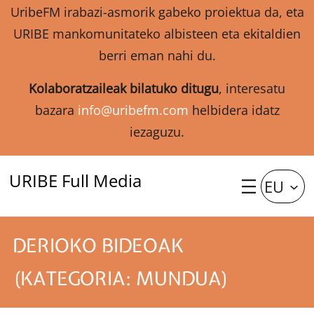
UribeFM irabazi-asmorik gabeko proiektua da, eta
URIBE mankomunitateko albisteen eta ekitaldien
berri eman nahi du.
Kolaboratzaileak bilatuko ditugu
, interesatu
bazara
info@uribefm.com
helbidera idatz
iezaguzu.
URIBE Full Media
EU
DERIOKO BIDEOAK
(KATEGORIA: MUNDUA)