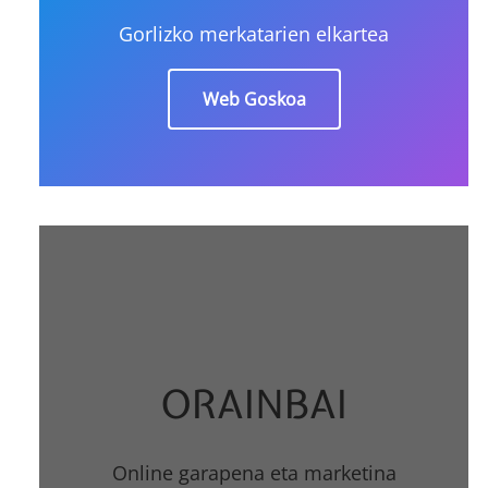
Gorlizko merkatarien elkartea
Web Goskoa
ORAINBAI
Online garapena eta marketina