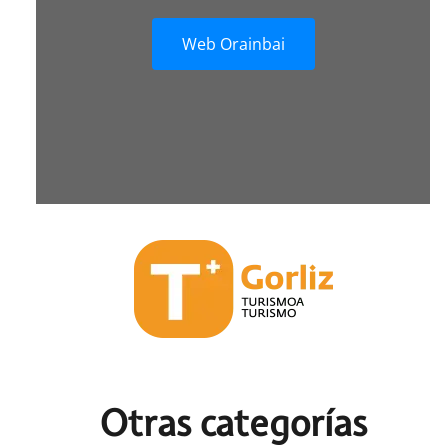
Web Orainbai
Otras c
ategorías