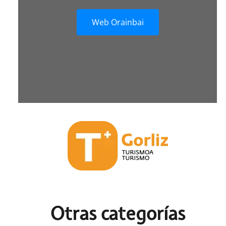
Web Orainbai
Otras c
ategorías