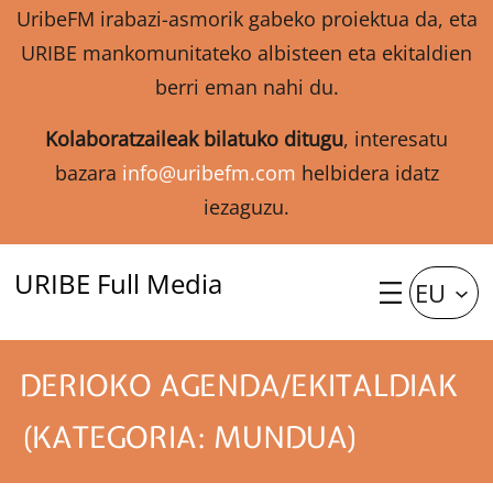
UribeFM irabazi-asmorik gabeko proiektua da, eta
URIBE mankomunitateko albisteen eta ekitaldien
berri eman nahi du.
Kolaboratzaileak bilatuko ditugu
, interesatu
bazara
info@uribefm.com
helbidera idatz
iezaguzu.
URIBE Full Media
EU
DERIOKO AGENDA/EKITALDIAK
(KATEGORIA: MUNDUA)