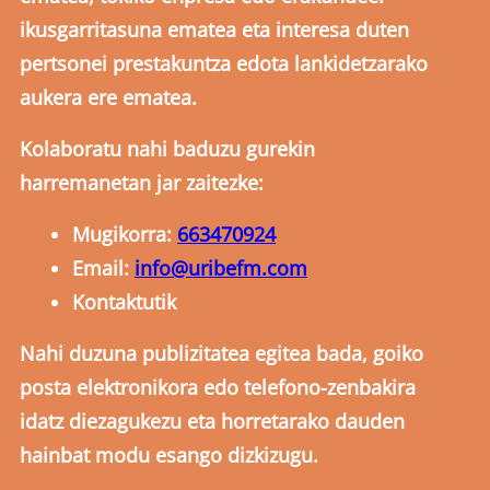
ikusgarritasuna ematea eta interesa duten
pertsonei prestakuntza edota lankidetzarako
aukera ere ematea.
Kolaboratu nahi baduzu gurekin
harremanetan jar zaitezke:
Mugikorra:
663470924
Email:
info@uribefm.com
Kontaktutik
Nahi duzuna publizitatea egitea bada, goiko
posta elektronikora edo telefono-zenbakira
idatz diezagukezu eta horretarako dauden
hainbat modu esango dizkizugu.