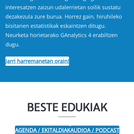
interesatzen zaizun udalerrietan soilik sustatu
dezakezula zure burua. Horrez gain, hiruhileko
bisitarien estatistikak eskaintzen ditugu.
Neurketa horietarako GAnalytics 4 erabiltzen
dugu.
Jarri harremanetan orain!
BESTE EDUKIAK
AGENDA / EKITALDIAK
AUDIOA / PODCAST