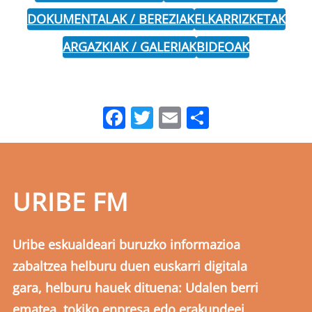
DOKUMENTALAK / BEREZIAK
ELKARRIZKETAK
ARGAZKIAK / GALERIAK
BIDEOAK
Facebook
Twitter
Email
Share
URIBE FM
Uribe eskualdeari buruzko informazioa
zabaltzea helburu duen euskarri digitala
gara, helburu hauek dituena: Udalen berri
ematea, tokiko enpresa edo erakundeei