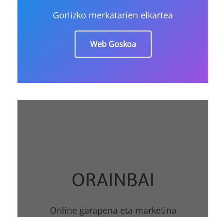
Gorlizko merkatarien elkartea
Web Goskoa
ORAINBAI
Online garapena eta marketina