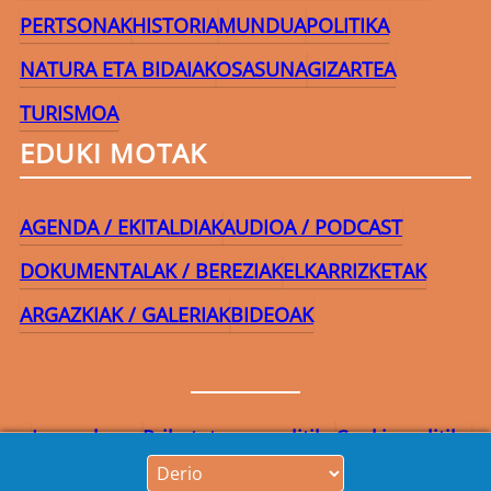
PERTSONAK
HISTORIA
MUNDUA
POLITIKA
NATURA ETA BIDAIAK
OSASUNA
GIZARTEA
TURISMOA
EDUKI MOTAK
AGENDA / EKITALDIAK
AUDIOA / PODCAST
DOKUMENTALAK / BEREZIAK
ELKARRIZKETAK
ARGAZKIAK / GALERIAK
BIDEOAK
Lege-oharra
Pribatutasun-politika
Cookie politika