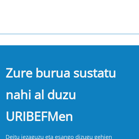
Zure burua sustatu
nahi al duzu
URIBEFMen
Deitu iezaguzu eta esango dizugu gehien