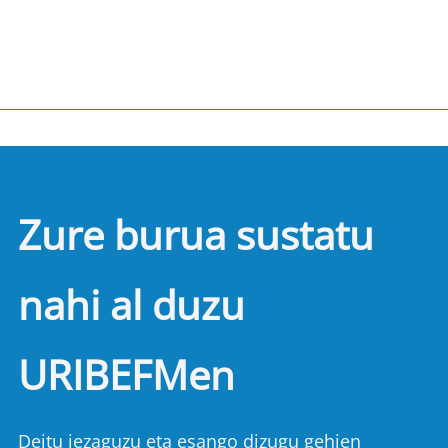
Zure burua sustatu
nahi al duzu
URIBEFMen
Deitu iezaguzu eta esango dizugu gehien