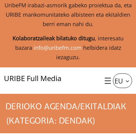
UribeFM irabazi-asmorik gabeko proiektua da, eta
URIBE mankomunitateko albisteen eta ekitaldien
berri eman nahi du.
Kolaboratzaileak bilatuko ditugu
, interesatu
bazara
info@uribefm.com
helbidera idatz
iezaguzu.
URIBE Full Media
EU
DERIOKO AGENDA/EKITALDIAK
(KATEGORIA: DENDAK)