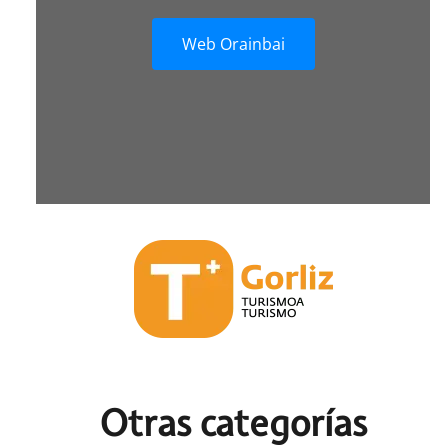
Web Orainbai
Otras c
ategorías