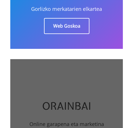
Gorlizko merkatarien elkartea
Web Goskoa
ORAINBAI
Online garapena eta marketina