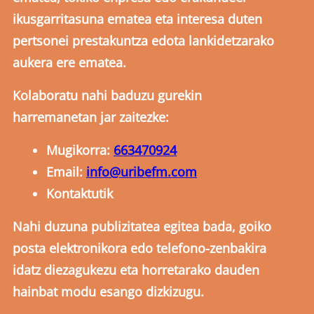
ikusgarritasuna ematea eta interesa duten
pertsonei prestakuntza edota lankidetzarako
aukera ere ematea.
Kolaboratu nahi baduzu gurekin
harremanetan jar zaitezke:
Mugikorra:
663470924
Email:
info@uribefm.com
Kontaktutik
Nahi duzuna publizitatea egitea bada, goiko
posta elektronikora edo telefono-zenbakira
idatz diezagukezu eta horretarako dauden
hainbat modu esango dizkizugu.