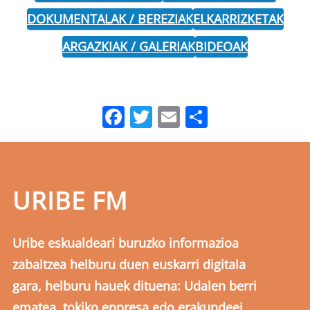
DOKUMENTALAK / BEREZIAK
ELKARRIZKETAK
ARGAZKIAK / GALERIAK
BIDEOAK
Facebook
Twitter
Email
Share
URIBE FM
Uribe eskualdeari buruzko informazioa
zabaltzea helburu duen euskarri digitala
gara, helburu hauek dituena: Udalen berri
ematea, tokiko enpresa edo erakundeei