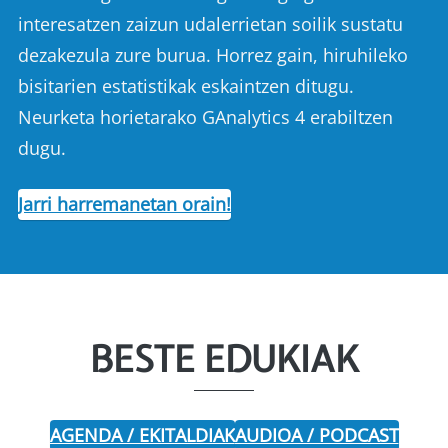
interesatzen zaizun udalerrietan soilik sustatu
dezakezula zure burua. Horrez gain, hiruhileko
bisitarien estatistikak eskaintzen ditugu.
Neurketa horietarako GAnalytics 4 erabiltzen
dugu.
Jarri harremanetan orain!
BESTE EDUKIAK
AGENDA / EKITALDIAK
AUDIOA / PODCAST