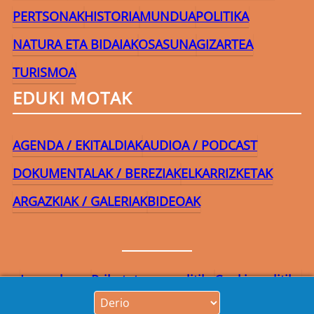
PERTSONAK
HISTORIA
MUNDUA
POLITIKA
NATURA ETA BIDAIAK
OSASUNA
GIZARTEA
TURISMOA
EDUKI MOTAK
AGENDA / EKITALDIAK
AUDIOA / PODCAST
DOKUMENTALAK / BEREZIAK
ELKARRIZKETAK
ARGAZKIAK / GALERIAK
BIDEOAK
Lege-oharra
Pribatutasun-politika
Cookie politika