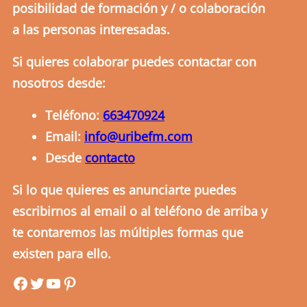
posibilidad de formación y / o colaboración
a las personas interesadas.
Si quieres colaborar puedes contactar con
nosotros desde:
Teléfono:
663470924
Email:
info@uribefm.com
Desde
contacto
Si lo que quieres es anunciarte puedes
escribirnos al email o al teléfono de arriba y
te contaremos las múltiples formas que
existen para ello.
uribefm
uribefm
YouTube
Pinterest