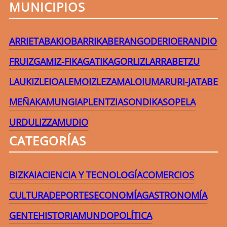
MUNICIPIOS
ARRIETA
BAKIO
BARRIKA
BERANGO
DERIO
ERANDIO
FRUIZ
GAMIZ-FIKA
GATIKA
GORLIZ
LARRABETZU
LAUKIZ
LEIOA
LEMOIZ
LEZAMA
LOIU
MARURI-JATABE
MEÑAKA
MUNGIA
PLENTZIA
SONDIKA
SOPELA
URDULIZ
ZAMUDIO
CATEGORÍAS
BIZKAIA
CIENCIA Y TECNOLOGÍA
COMERCIOS
CULTURA
DEPORTES
ECONOMÍA
GASTRONOMÍA
GENTE
HISTORIA
MUNDO
POLÍTICA