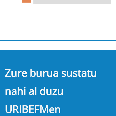
Zure burua sustatu
nahi al duzu
URIBEFMen