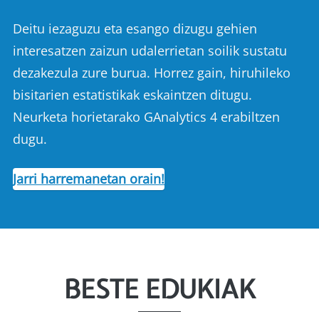
Deitu iezaguzu eta esango dizugu gehien
interesatzen zaizun udalerrietan soilik sustatu
dezakezula zure burua. Horrez gain, hiruhileko
bisitarien estatistikak eskaintzen ditugu.
Neurketa horietarako GAnalytics 4 erabiltzen
dugu.
Jarri harremanetan orain!
BESTE EDUKIAK