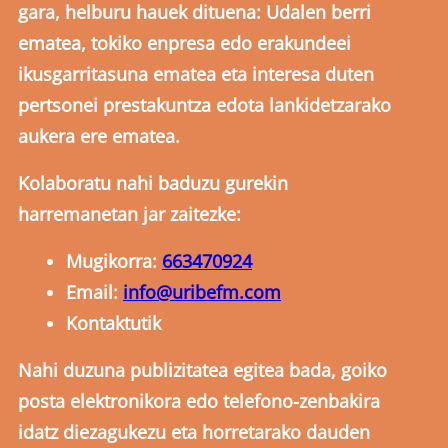
gara, helburu hauek dituena: Udalen berri
ematea, tokiko enpresa edo erakundeei
ikusgarritasuna ematea eta interesa duten
pertsonei prestakuntza edota lankidetzarako
aukera ere ematea.
Kolaboratu nahi baduzu gurekin
harremanetan jar zaitezke:
Mugikorra:
663470924
Email:
info@uribefm.com
Kontaktutik
Nahi duzuna publizitatea egitea bada, goiko
posta elektronikora edo telefono-zenbakira
idatz diezagukezu eta horretarako dauden