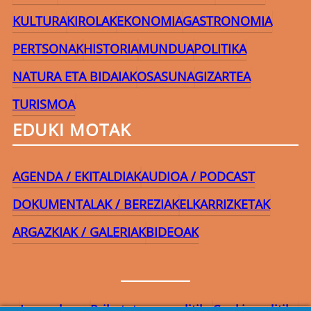
KULTURA
KIROLAK
EKONOMIA
GASTRONOMIA
PERTSONAK
HISTORIA
MUNDUA
POLITIKA
NATURA ETA BIDAIAK
OSASUNA
GIZARTEA
TURISMOA
EDUKI MOTAK
AGENDA / EKITALDIAK
AUDIOA / PODCAST
DOKUMENTALAK / BEREZIAK
ELKARRIZKETAK
ARGAZKIAK / GALERIAK
BIDEOAK
Lege-oharra
Pribatutasun-politika
Cookie politika