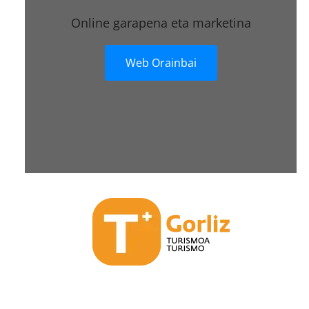
Online garapena eta marketina
Web Orainbai