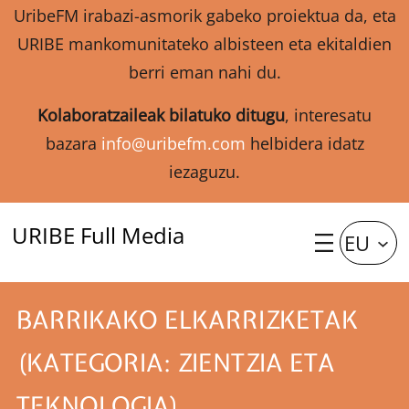
UribeFM irabazi-asmorik gabeko proiektua da, eta
URIBE mankomunitateko albisteen eta ekitaldien
berri eman nahi du.
Kolaboratzaileak bilatuko ditugu
, interesatu
bazara
info@uribefm.com
helbidera idatz
iezaguzu.
URIBE Full Media
EU
BARRIKAKO ELKARRIZKETAK
(KATEGORIA: ZIENTZIA ETA
TEKNOLOGIA)