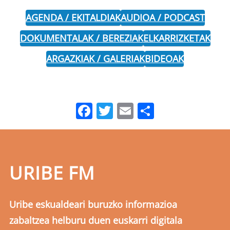
AGENDA / EKITALDIAK
AUDIOA / PODCAST
DOKUMENTALAK / BEREZIAK
ELKARRIZKETAK
ARGAZKIAK / GALERIAK
BIDEOAK
Facebook
Twitter
Email
Share
URIBE FM
Uribe eskualdeari buruzko informazioa
zabaltzea helburu duen euskarri digitala