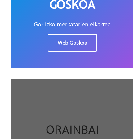
GOSKOA
Gorlizko merkatarien elkartea
Web Goskoa
ORAINBAI