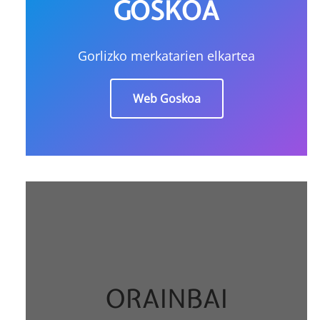
GOSKOA
Gorlizko merkatarien elkartea
Web Goskoa
ORAINBAI