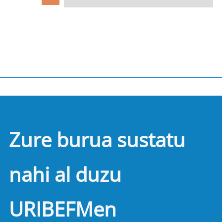
Zure burua sustatu
nahi al duzu
URIBEFMen