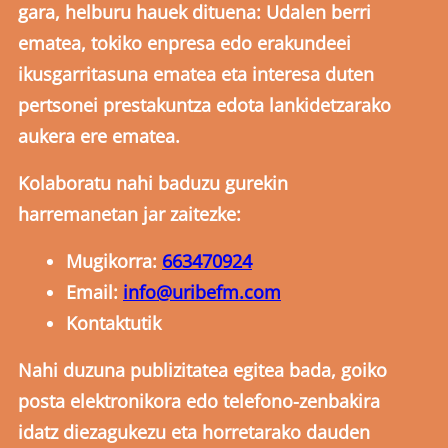
gara, helburu hauek dituena: Udalen berri
ematea, tokiko enpresa edo erakundeei
ikusgarritasuna ematea eta interesa duten
pertsonei prestakuntza edota lankidetzarako
aukera ere ematea.
Kolaboratu nahi baduzu gurekin
harremanetan jar zaitezke:
Mugikorra:
663470924
Email:
info@uribefm.com
Kontaktutik
Nahi duzuna publizitatea egitea bada, goiko
posta elektronikora edo telefono-zenbakira
idatz diezagukezu eta horretarako dauden