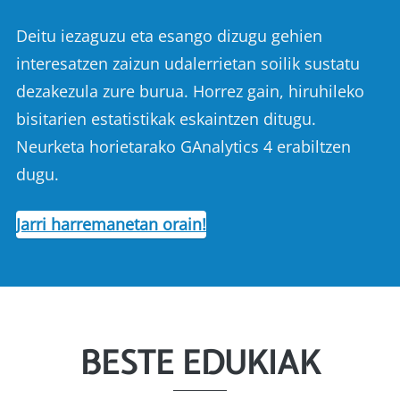
Deitu iezaguzu eta esango dizugu gehien
interesatzen zaizun udalerrietan soilik sustatu
dezakezula zure burua. Horrez gain, hiruhileko
bisitarien estatistikak eskaintzen ditugu.
Neurketa horietarako GAnalytics 4 erabiltzen
dugu.
Jarri harremanetan orain!
BESTE EDUKIAK