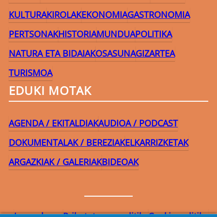
KULTURA
KIROLAK
EKONOMIA
GASTRONOMIA
PERTSONAK
HISTORIA
MUNDUA
POLITIKA
NATURA ETA BIDAIAK
OSASUNA
GIZARTEA
TURISMOA
EDUKI MOTAK
AGENDA / EKITALDIAK
AUDIOA / PODCAST
DOKUMENTALAK / BEREZIAK
ELKARRIZKETAK
ARGAZKIAK / GALERIAK
BIDEOAK
Lege-oharra
Pribatutasun-politika
Cookie politika