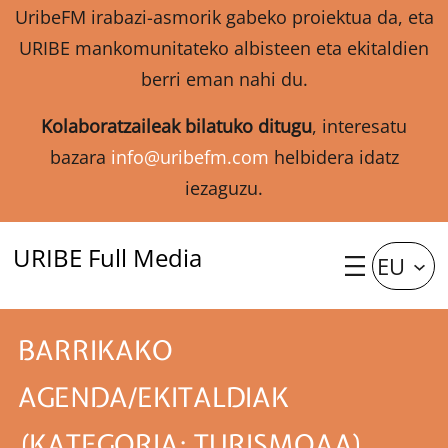
UribeFM irabazi-asmorik gabeko proiektua da, eta
URIBE mankomunitateko albisteen eta ekitaldien
berri eman nahi du.
Kolaboratzaileak bilatuko ditugu
, interesatu
bazara
info@uribefm.com
helbidera idatz
iezaguzu.
URIBE Full Media
EU
BARRIKAKO
AGENDA/EKITALDIAK
(KATEGORIA: TURISMOAA)