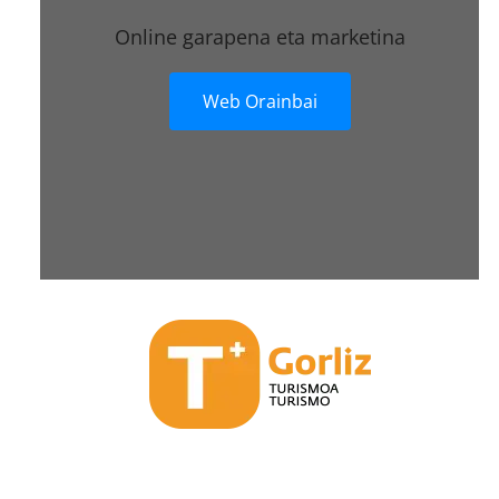
Online garapena eta marketina
Web Orainbai