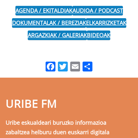
AGENDA / EKITALDIAK
AUDIOA / PODCAST
DOKUMENTALAK / BEREZIAK
ELKARRIZKETAK
ARGAZKIAK / GALERIAK
BIDEOAK
Facebook
Twitter
Email
Share
URIBE FM
Uribe eskualdeari buruzko informazioa
zabaltzea helburu duen euskarri digitala