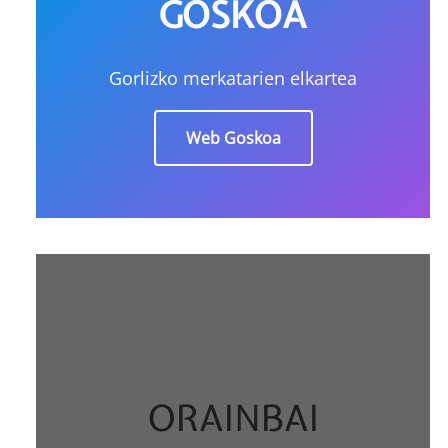
GOSKOA
Gorlizko merkatarien elkartea
Web Goskoa
ORAINBAI