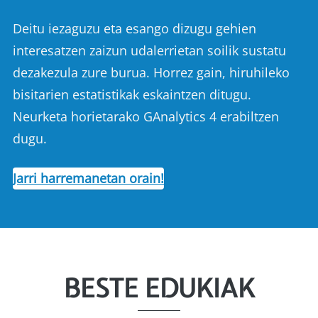
Deitu iezaguzu eta esango dizugu gehien
interesatzen zaizun udalerrietan soilik sustatu
dezakezula zure burua. Horrez gain, hiruhileko
bisitarien estatistikak eskaintzen ditugu.
Neurketa horietarako GAnalytics 4 erabiltzen
dugu.
Jarri harremanetan orain!
BESTE EDUKIAK