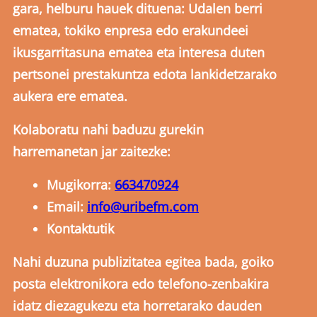
gara, helburu hauek dituena: Udalen berri
ematea, tokiko enpresa edo erakundeei
ikusgarritasuna ematea eta interesa duten
pertsonei prestakuntza edota lankidetzarako
aukera ere ematea.
Kolaboratu nahi baduzu gurekin
harremanetan jar zaitezke:
Mugikorra:
663470924
Email:
info@uribefm.com
Kontaktutik
Nahi duzuna publizitatea egitea bada, goiko
posta elektronikora edo telefono-zenbakira
idatz diezagukezu eta horretarako dauden