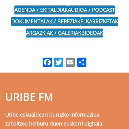
AGENDA / EKITALDIAK
AUDIOA / PODCAST
DOKUMENTALAK / BEREZIAK
ELKARRIZKETAK
ARGAZKIAK / GALERIAK
BIDEOAK
Facebook
Twitter
Email
Share
URIBE FM
Uribe eskualdeari buruzko informazioa
zabaltzea helburu duen euskarri digitala