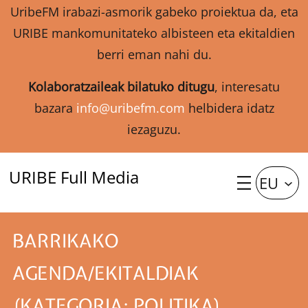
UribeFM irabazi-asmorik gabeko proiektua da, eta
URIBE mankomunitateko albisteen eta ekitaldien
berri eman nahi du.
Kolaboratzaileak bilatuko ditugu
, interesatu
bazara
info@uribefm.com
helbidera idatz
iezaguzu.
URIBE Full Media
EU
BARRIKAKO
AGENDA/EKITALDIAK
(KATEGORIA: POLITIKA)