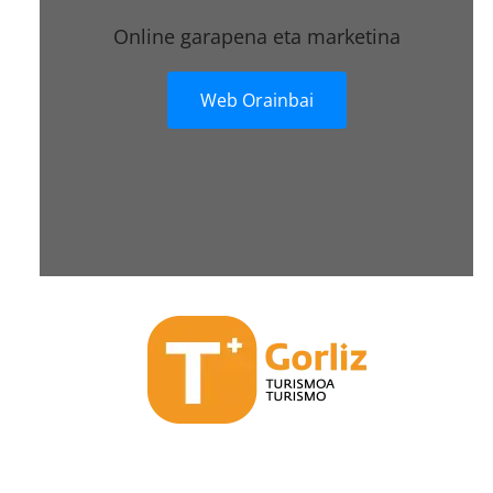
Online garapena eta marketina
Web Orainbai