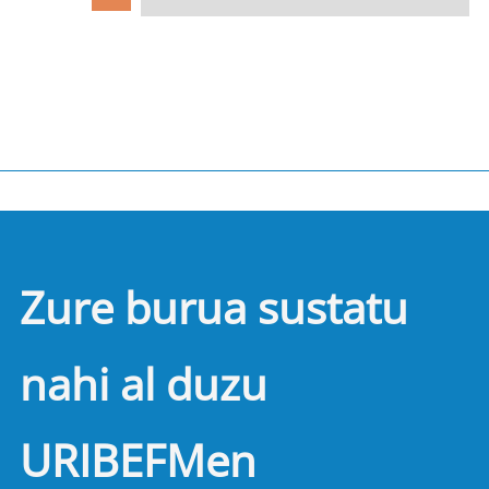
Zure burua sustatu
nahi al duzu
URIBEFMen