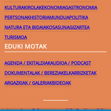
KULTURA
KIROLAK
EKONOMIA
GASTRONOMIA
PERTSONAK
HISTORIA
MUNDUA
POLITIKA
NATURA ETA BIDAIAK
OSASUNA
GIZARTEA
TURISMOA
EDUKI MOTAK
AGENDA / EKITALDIAK
AUDIOA / PODCAST
DOKUMENTALAK / BEREZIAK
ELKARRIZKETAK
ARGAZKIAK / GALERIAK
BIDEOAK
Lege-oharra
Pribatutasun-politika
Cookie politika