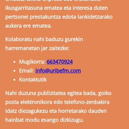
ikusgarritasuna ematea eta interesa duten
pertsonei prestakuntza edota lankidetzarako
aukera ere ematea.
Kolaboratu nahi baduzu gurekin
harremanetan jar zaitezke:
Mugikorra:
663470924
Email:
info@uribefm.com
Kontaktutik
Nahi duzuna publizitatea egitea bada, goiko
posta elektronikora edo telefono-zenbakira
idatz diezagukezu eta horretarako dauden
hainbat modu esango dizkizugu.