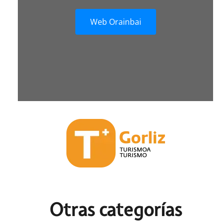
Web Orainbai
Otras c
ategorías