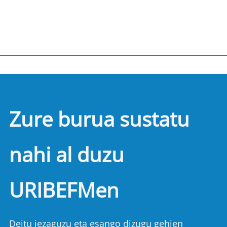
Zure burua sustatu
nahi al duzu
URIBEFMen
Deitu iezaguzu eta esango dizugu gehien