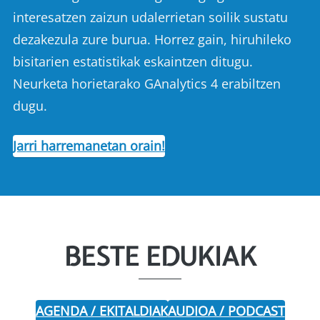
interesatzen zaizun udalerrietan soilik sustatu
dezakezula zure burua. Horrez gain, hiruhileko
bisitarien estatistikak eskaintzen ditugu.
Neurketa horietarako GAnalytics 4 erabiltzen
dugu.
Jarri harremanetan orain!
BESTE EDUKIAK
AGENDA / EKITALDIAK
AUDIOA / PODCAST