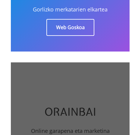
Gorlizko merkatarien elkartea
Web Goskoa
ORAINBAI
Online garapena eta marketina