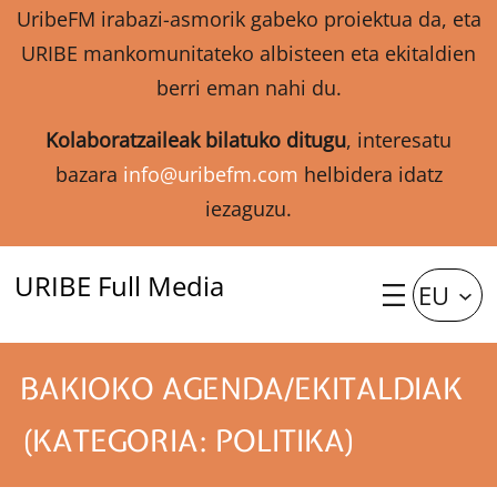
UribeFM irabazi-asmorik gabeko proiektua da, eta
URIBE mankomunitateko albisteen eta ekitaldien
berri eman nahi du.
Kolaboratzaileak bilatuko ditugu
, interesatu
bazara
info@uribefm.com
helbidera idatz
iezaguzu.
URIBE Full Media
EU
BAKIOKO AGENDA/EKITALDIAK
(KATEGORIA: POLITIKA)