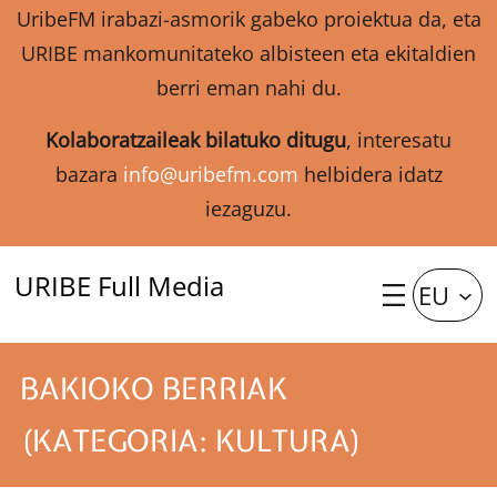
UribeFM irabazi-asmorik gabeko proiektua da, eta
URIBE mankomunitateko albisteen eta ekitaldien
berri eman nahi du.
Kolaboratzaileak bilatuko ditugu
, interesatu
bazara
info@uribefm.com
helbidera idatz
iezaguzu.
URIBE Full Media
EU
BAKIOKO BERRIAK
(KATEGORIA: KULTURA)