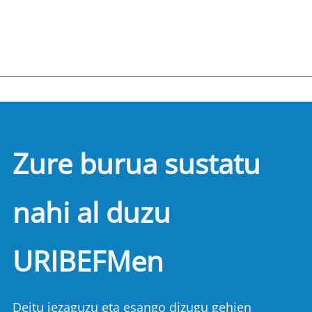
Zure burua sustatu
nahi al duzu
URIBEFMen
Deitu iezaguzu eta esango dizugu gehien