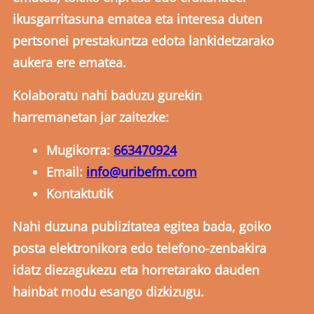
ikusgarritasuna ematea eta interesa duten
pertsonei prestakuntza edota lankidetzarako
aukera ere ematea.
Kolaboratu nahi baduzu gurekin
harremanetan jar zaitezke:
Mugikorra:
663470924
Email:
info@uribefm.com
Kontaktutik
Nahi duzuna publizitatea egitea bada, goiko
posta elektronikora edo telefono-zenbakira
idatz diezagukezu eta horretarako dauden
hainbat modu esango dizkizugu.