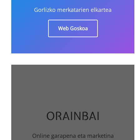
Gorlizko merkatarien elkartea
Web Goskoa
ORAINBAI
Online garapena eta marketina