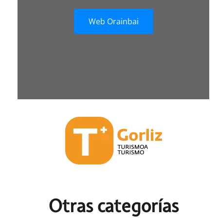
Web Orainbai
Otras c
ategorías