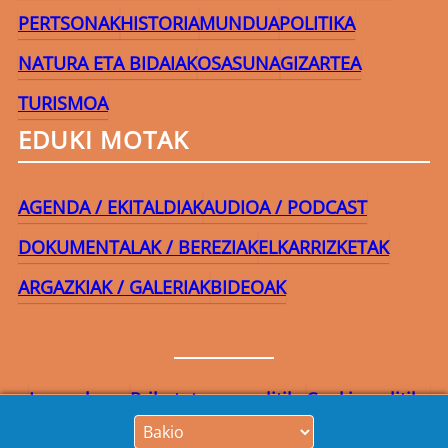
PERTSONAK
HISTORIA
MUNDUA
POLITIKA
NATURA ETA BIDAIAK
OSASUNA
GIZARTEA
TURISMOA
EDUKI MOTAK
AGENDA / EKITALDIAK
AUDIOA / PODCAST
DOKUMENTALAK / BEREZIAK
ELKARRIZKETAK
ARGAZKIAK / GALERIAK
BIDEOAK
Lege-oharra
Pribatutasun-politika
Cookie politika