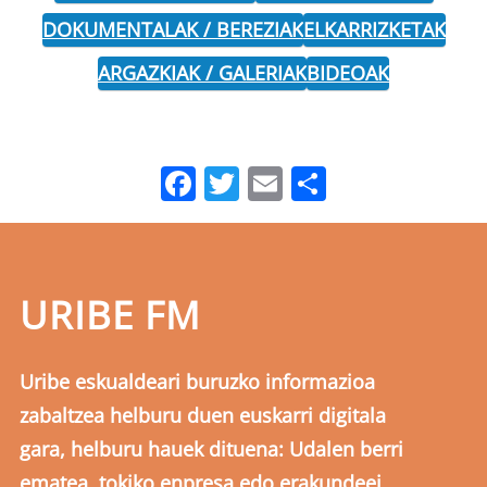
DOKUMENTALAK / BEREZIAK
ELKARRIZKETAK
ARGAZKIAK / GALERIAK
BIDEOAK
Facebook
Twitter
Email
Share
URIBE FM
Uribe eskualdeari buruzko informazioa
zabaltzea helburu duen euskarri digitala
gara, helburu hauek dituena: Udalen berri
ematea, tokiko enpresa edo erakundeei