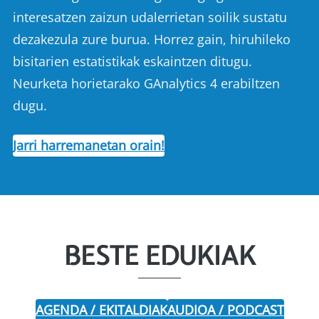
interesatzen zaizun udalerrietan soilik sustatu
dezakezula zure burua. Horrez gain, hiruhileko
bisitarien estatistikak eskaintzen ditugu.
Neurketa horietarako GAnalytics 4 erabiltzen
dugu.
Jarri harremanetan orain!
BESTE EDUKIAK
AGENDA / EKITALDIAK
AUDIOA / PODCAST