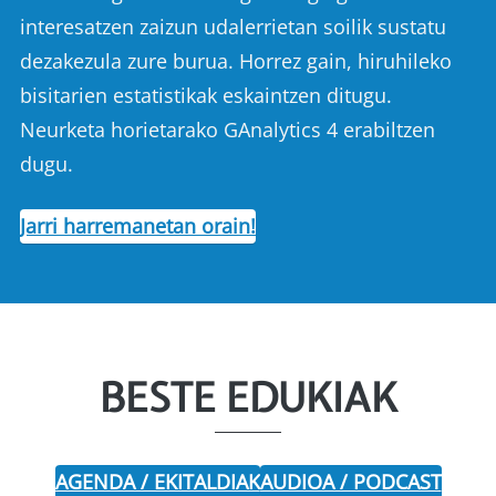
interesatzen zaizun udalerrietan soilik sustatu
dezakezula zure burua. Horrez gain, hiruhileko
bisitarien estatistikak eskaintzen ditugu.
Neurketa horietarako GAnalytics 4 erabiltzen
dugu.
Jarri harremanetan orain!
BESTE EDUKIAK
AGENDA / EKITALDIAK
AUDIOA / PODCAST