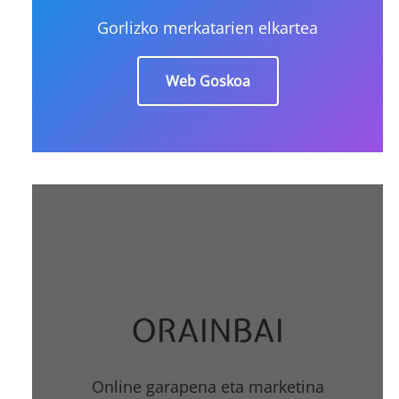
Gorlizko merkatarien elkartea
Web Goskoa
ORAINBAI
Online garapena eta marketina