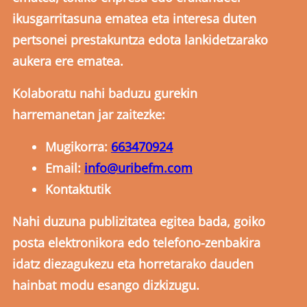
ikusgarritasuna ematea eta interesa duten
pertsonei prestakuntza edota lankidetzarako
aukera ere ematea.
Kolaboratu nahi baduzu gurekin
harremanetan jar zaitezke:
Mugikorra:
663470924
Email:
info@uribefm.com
Kontaktutik
Nahi duzuna publizitatea egitea bada, goiko
posta elektronikora edo telefono-zenbakira
idatz diezagukezu eta horretarako dauden
hainbat modu esango dizkizugu.