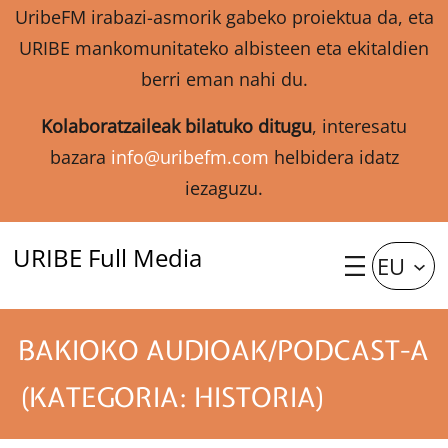
UribeFM irabazi-asmorik gabeko proiektua da, eta
URIBE mankomunitateko albisteen eta ekitaldien
berri eman nahi du.
Kolaboratzaileak bilatuko ditugu
, interesatu
bazara
info@uribefm.com
helbidera idatz
iezaguzu.
URIBE Full Media
EU
BAKIOKO AUDIOAK/PODCAST-A
(KATEGORIA: HISTORIA)