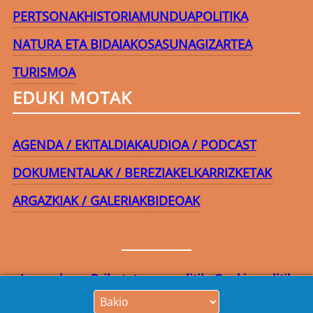
PERTSONAK
HISTORIA
MUNDUA
POLITIKA
NATURA ETA BIDAIAK
OSASUNA
GIZARTEA
TURISMOA
EDUKI MOTAK
AGENDA / EKITALDIAK
AUDIOA / PODCAST
DOKUMENTALAK / BEREZIAK
ELKARRIZKETAK
ARGAZKIAK / GALERIAK
BIDEOAK
Lege-oharra
Pribatutasun-politika
Cookie politika