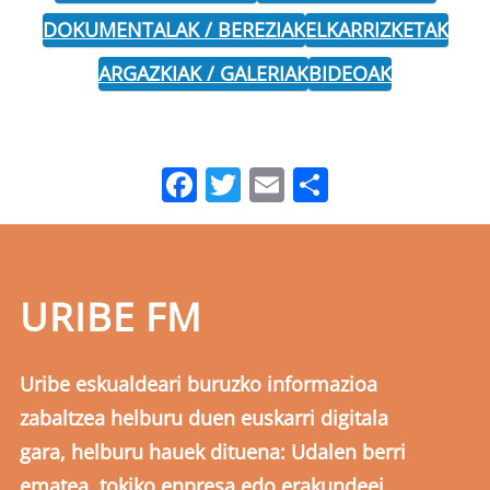
DOKUMENTALAK / BEREZIAK
ELKARRIZKETAK
ARGAZKIAK / GALERIAK
BIDEOAK
Facebook
Twitter
Email
Share
URIBE FM
Uribe eskualdeari buruzko informazioa
zabaltzea helburu duen euskarri digitala
gara, helburu hauek dituena: Udalen berri
ematea, tokiko enpresa edo erakundeei