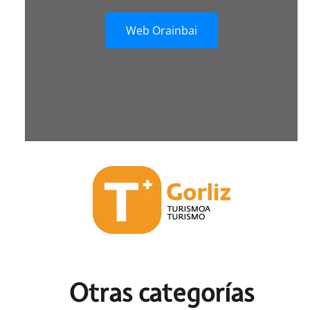
Web Orainbai
Otras c
ategorías