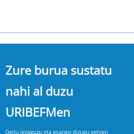
Zure burua sustatu
nahi al duzu
URIBEFMen
Deitu iezaguzu eta esango dizugu gehien