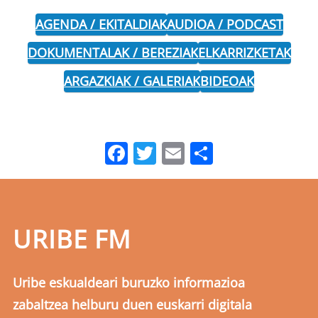
AGENDA / EKITALDIAK
AUDIOA / PODCAST
DOKUMENTALAK / BEREZIAK
ELKARRIZKETAK
ARGAZKIAK / GALERIAK
BIDEOAK
Facebook
Twitter
Email
Share
URIBE FM
Uribe eskualdeari buruzko informazioa
zabaltzea helburu duen euskarri digitala