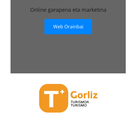
Online garapena eta marketina
Web Orainbai