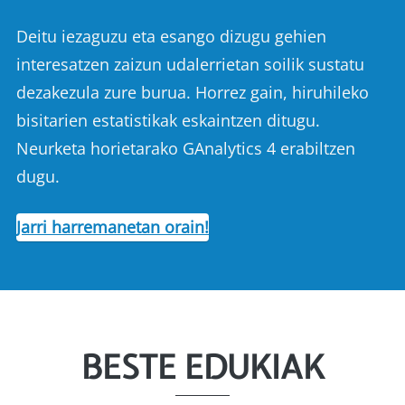
Deitu iezaguzu eta esango dizugu gehien
interesatzen zaizun udalerrietan soilik sustatu
dezakezula zure burua. Horrez gain, hiruhileko
bisitarien estatistikak eskaintzen ditugu.
Neurketa horietarako GAnalytics 4 erabiltzen
dugu.
Jarri harremanetan orain!
BESTE EDUKIAK