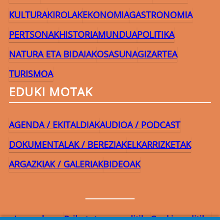
KULTURA
KIROLAK
EKONOMIA
GASTRONOMIA
PERTSONAK
HISTORIA
MUNDUA
POLITIKA
NATURA ETA BIDAIAK
OSASUNA
GIZARTEA
TURISMOA
EDUKI MOTAK
AGENDA / EKITALDIAK
AUDIOA / PODCAST
DOKUMENTALAK / BEREZIAK
ELKARRIZKETAK
ARGAZKIAK / GALERIAK
BIDEOAK
Lege-oharra
Pribatutasun-politika
Cookie politika