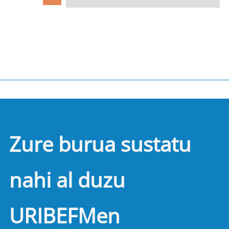
Zure burua sustatu
nahi al duzu
URIBEFMen