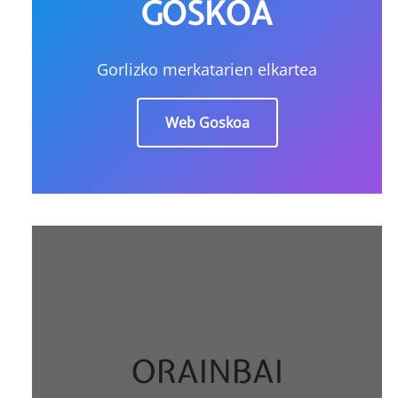
GOSKOA
Gorlizko merkatarien elkartea
Web Goskoa
ORAINBAI