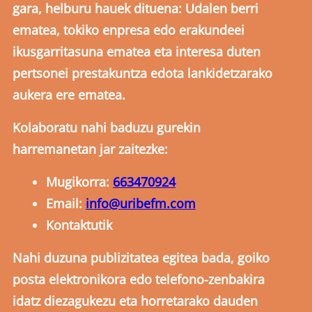
gara, helburu hauek dituena: Udalen berri
ematea, tokiko enpresa edo erakundeei
ikusgarritasuna ematea eta interesa duten
pertsonei prestakuntza edota lankidetzarako
aukera ere ematea.
Kolaboratu nahi baduzu gurekin
harremanetan jar zaitezke:
Mugikorra:
663470924
Email:
info@uribefm.com
Kontaktutik
Nahi duzuna publizitatea egitea bada, goiko
posta elektronikora edo telefono-zenbakira
idatz diezagukezu eta horretarako dauden