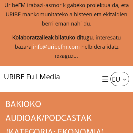
UribeFM irabazi-asmorik gabeko proiektua da, eta
URIBE mankomunitateko albisteen eta ekitaldien
berri eman nahi du.
Kolaboratzaileak bilatuko ditugu
, interesatu
bazara
info@uribefm.com
helbidera idatz
iezaguzu.
URIBE Full Media
EU
BAKIOKO
AUDIOAK/PODCASTAK
(KATEGORIA: EKONOMIA)