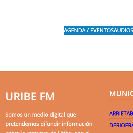
AGENDA / EVENTOS
AUDIOS
MUNIC
URIBE FM
ARRIETA
B
Somos un medio digital que
pretendemos difundir información
DERIO
ER