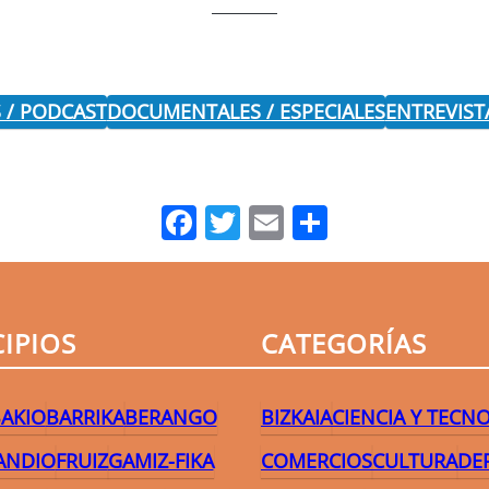
 / PODCAST
DOCUMENTALES / ESPECIALES
ENTREVIST
Facebook
Twitter
Email
Comparti
IPIOS
CATEGORÍAS
AKIO
BARRIKA
BERANGO
BIZKAIA
CIENCIA Y TECN
ANDIO
FRUIZ
GAMIZ-FIKA
COMERCIOS
CULTURA
DE