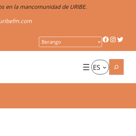
ntos en la mancomunidad de URIBE.
uribefm.com
Facebook
Instagr
Twitt
Buscar
ES