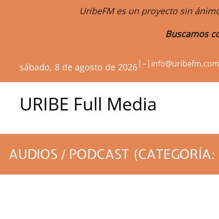
UribeFM es un proyecto sin ánimo
Buscamos co
|
|
–
info@uribefm.co
sábado, 8 de agosto de 2026
URIBE Full Media
AUDIOS / PODCAST (CATEGORÍA: