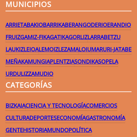
MUNICIPIOS
ARRIETA
BAKIO
BARRIKA
BERANGO
DERIO
ERANDIO
FRUIZ
GAMIZ-FIKA
GATIKA
GORLIZ
LARRABETZU
LAUKIZ
LEIOA
LEMOIZ
LEZAMA
LOIU
MARURI-JATABE
MEÑAKA
MUNGIA
PLENTZIA
SONDIKA
SOPELA
URDULIZ
ZAMUDIO
CATEGORÍAS
BIZKAIA
CIENCIA Y TECNOLOGÍA
COMERCIOS
CULTURA
DEPORTES
ECONOMÍA
GASTRONOMÍA
GENTE
HISTORIA
MUNDO
POLÍTICA