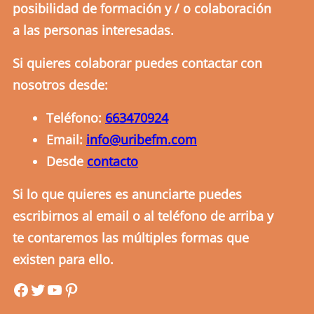
posibilidad de formación y / o colaboración
a las personas interesadas.
Si quieres colaborar puedes contactar con
nosotros desde:
Teléfono:
663470924
Email:
info@uribefm.com
Desde
contacto
Si lo que quieres es anunciarte puedes
escribirnos al email o al teléfono de arriba y
te contaremos las múltiples formas que
existen para ello.
uribefm
uribefm
YouTube
Pinterest