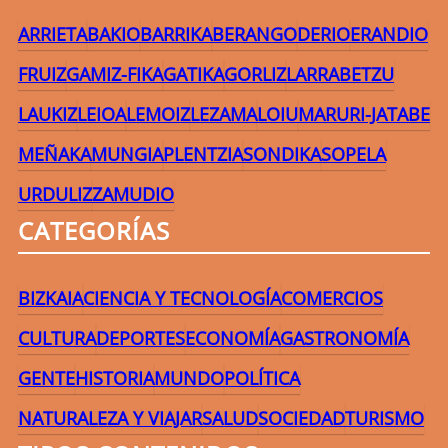
ARRIETA
BAKIO
BARRIKA
BERANGO
DERIO
ERANDIO
FRUIZ
GAMIZ-FIKA
GATIKA
GORLIZ
LARRABETZU
LAUKIZ
LEIOA
LEMOIZ
LEZAMA
LOIU
MARURI-JATABE
MEÑAKA
MUNGIA
PLENTZIA
SONDIKA
SOPELA
URDULIZ
ZAMUDIO
CATEGORÍAS
BIZKAIA
CIENCIA Y TECNOLOGÍA
COMERCIOS
CULTURA
DEPORTES
ECONOMÍA
GASTRONOMÍA
GENTE
HISTORIA
MUNDO
POLÍTICA
NATURALEZA Y VIAJAR
SALUD
SOCIEDAD
TURISMO