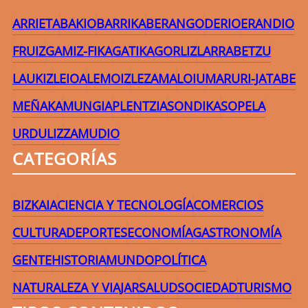
ARRIETA
BAKIO
BARRIKA
BERANGO
DERIO
ERANDIO
FRUIZ
GAMIZ-FIKA
GATIKA
GORLIZ
LARRABETZU
LAUKIZ
LEIOA
LEMOIZ
LEZAMA
LOIU
MARURI-JATABE
MEÑAKA
MUNGIA
PLENTZIA
SONDIKA
SOPELA
URDULIZ
ZAMUDIO
CATEGORÍAS
BIZKAIA
CIENCIA Y TECNOLOGÍA
COMERCIOS
CULTURA
DEPORTES
ECONOMÍA
GASTRONOMÍA
GENTE
HISTORIA
MUNDO
POLÍTICA
NATURALEZA Y VIAJAR
SALUD
SOCIEDAD
TURISMO