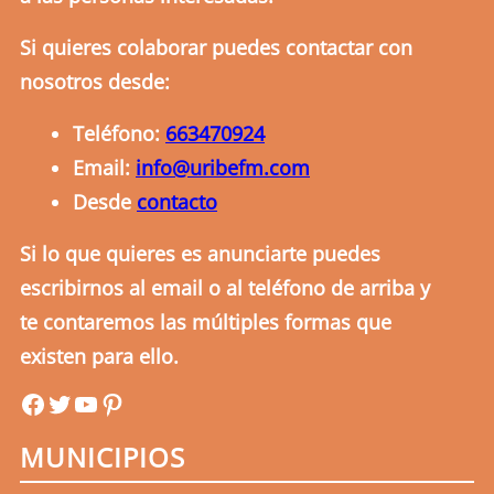
Si quieres colaborar puedes contactar con
nosotros desde:
Teléfono:
663470924
Email:
info@uribefm.com
Desde
contacto
Si lo que quieres es anunciarte puedes
escribirnos al email o al teléfono de arriba y
te contaremos las múltiples formas que
existen para ello.
uribefm
uribefm
YouTube
Pinterest
MUNICIPIOS