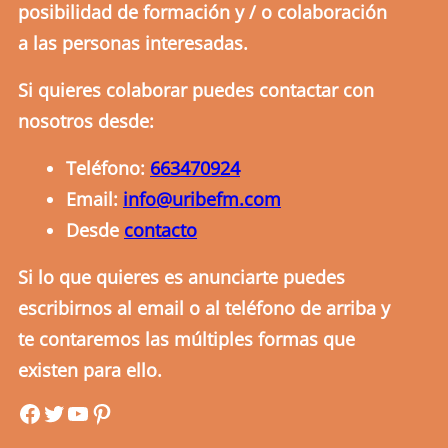
posibilidad de formación y / o colaboración
a las personas interesadas.
Si quieres colaborar puedes contactar con
nosotros desde:
Teléfono:
663470924
Email:
info@uribefm.com
Desde
contacto
Si lo que quieres es anunciarte puedes
escribirnos al email o al teléfono de arriba y
te contaremos las múltiples formas que
existen para ello.
uribefm
uribefm
YouTube
Pinterest