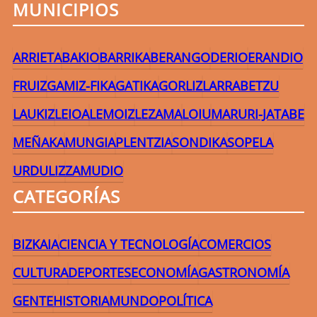
MUNICIPIOS
ARRIETA
BAKIO
BARRIKA
BERANGO
DERIO
ERANDIO
FRUIZ
GAMIZ-FIKA
GATIKA
GORLIZ
LARRABETZU
LAUKIZ
LEIOA
LEMOIZ
LEZAMA
LOIU
MARURI-JATABE
MEÑAKA
MUNGIA
PLENTZIA
SONDIKA
SOPELA
URDULIZ
ZAMUDIO
CATEGORÍAS
BIZKAIA
CIENCIA Y TECNOLOGÍA
COMERCIOS
CULTURA
DEPORTES
ECONOMÍA
GASTRONOMÍA
GENTE
HISTORIA
MUNDO
POLÍTICA