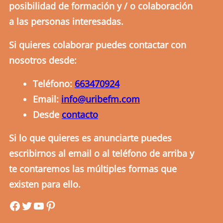
posibilidad de formación y / o colaboración
a las personas interesadas.
Si quieres colaborar puedes contactar con
nosotros desde:
Teléfono:
663470924
Email:
info@uribefm.com
Desde
contacto
Si lo que quieres es anunciarte puedes
escribirnos al email o al teléfono de arriba y
te contaremos las múltiples formas que
existen para ello.
uribefm
uribefm
YouTube
Pinterest