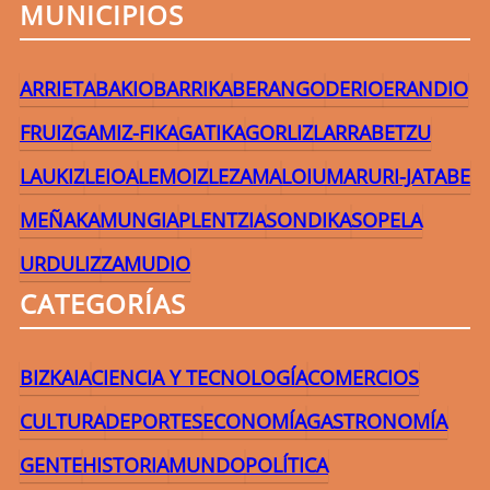
MUNICIPIOS
ARRIETA
BAKIO
BARRIKA
BERANGO
DERIO
ERANDIO
FRUIZ
GAMIZ-FIKA
GATIKA
GORLIZ
LARRABETZU
LAUKIZ
LEIOA
LEMOIZ
LEZAMA
LOIU
MARURI-JATABE
MEÑAKA
MUNGIA
PLENTZIA
SONDIKA
SOPELA
URDULIZ
ZAMUDIO
CATEGORÍAS
BIZKAIA
CIENCIA Y TECNOLOGÍA
COMERCIOS
CULTURA
DEPORTES
ECONOMÍA
GASTRONOMÍA
GENTE
HISTORIA
MUNDO
POLÍTICA