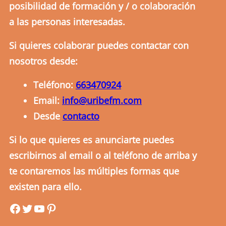
posibilidad de formación y / o colaboración
a las personas interesadas.
Si quieres colaborar puedes contactar con
nosotros desde:
Teléfono:
663470924
Email:
info@uribefm.com
Desde
contacto
Si lo que quieres es anunciarte puedes
escribirnos al email o al teléfono de arriba y
te contaremos las múltiples formas que
existen para ello.
uribefm
uribefm
YouTube
Pinterest