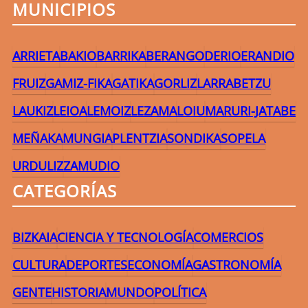
MUNICIPIOS
ARRIETA
BAKIO
BARRIKA
BERANGO
DERIO
ERANDIO
FRUIZ
GAMIZ-FIKA
GATIKA
GORLIZ
LARRABETZU
LAUKIZ
LEIOA
LEMOIZ
LEZAMA
LOIU
MARURI-JATABE
MEÑAKA
MUNGIA
PLENTZIA
SONDIKA
SOPELA
URDULIZ
ZAMUDIO
CATEGORÍAS
BIZKAIA
CIENCIA Y TECNOLOGÍA
COMERCIOS
CULTURA
DEPORTES
ECONOMÍA
GASTRONOMÍA
GENTE
HISTORIA
MUNDO
POLÍTICA