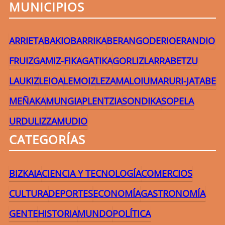
MUNICIPIOS
ARRIETA
BAKIO
BARRIKA
BERANGO
DERIO
ERANDIO
FRUIZ
GAMIZ-FIKA
GATIKA
GORLIZ
LARRABETZU
LAUKIZ
LEIOA
LEMOIZ
LEZAMA
LOIU
MARURI-JATABE
MEÑAKA
MUNGIA
PLENTZIA
SONDIKA
SOPELA
URDULIZ
ZAMUDIO
CATEGORÍAS
BIZKAIA
CIENCIA Y TECNOLOGÍA
COMERCIOS
CULTURA
DEPORTES
ECONOMÍA
GASTRONOMÍA
GENTE
HISTORIA
MUNDO
POLÍTICA