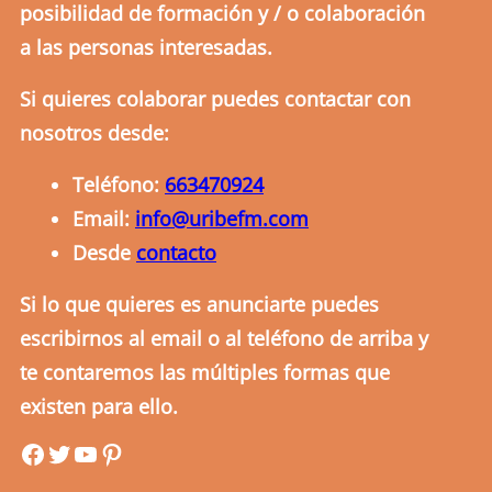
posibilidad de formación y / o colaboración
a las personas interesadas.
Si quieres colaborar puedes contactar con
nosotros desde:
Teléfono:
663470924
Email:
info@uribefm.com
Desde
contacto
Si lo que quieres es anunciarte puedes
escribirnos al email o al teléfono de arriba y
te contaremos las múltiples formas que
existen para ello.
uribefm
uribefm
YouTube
Pinterest