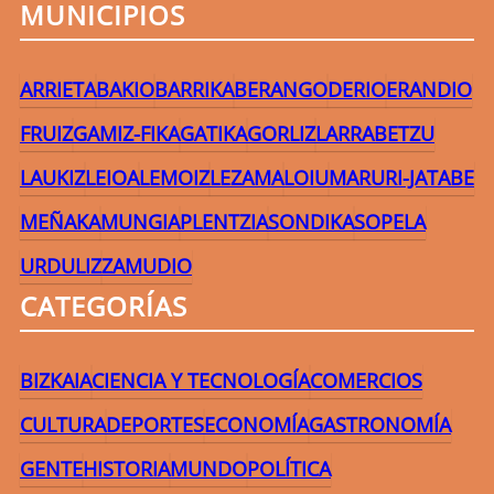
MUNICIPIOS
ARRIETA
BAKIO
BARRIKA
BERANGO
DERIO
ERANDIO
FRUIZ
GAMIZ-FIKA
GATIKA
GORLIZ
LARRABETZU
LAUKIZ
LEIOA
LEMOIZ
LEZAMA
LOIU
MARURI-JATABE
MEÑAKA
MUNGIA
PLENTZIA
SONDIKA
SOPELA
URDULIZ
ZAMUDIO
CATEGORÍAS
BIZKAIA
CIENCIA Y TECNOLOGÍA
COMERCIOS
CULTURA
DEPORTES
ECONOMÍA
GASTRONOMÍA
GENTE
HISTORIA
MUNDO
POLÍTICA