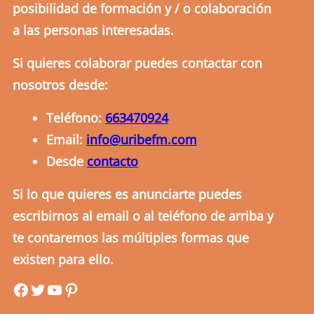
posibilidad de formación y / o colaboración
a las personas interesadas.
Si quieres colaborar puedes contactar con
nosotros desde:
Teléfono:
663470924
Email:
info@uribefm.com
Desde
contacto
Si lo que quieres es anunciarte puedes
escribirnos al email o al teléfono de arriba y
te contaremos las múltiples formas que
existen para ello.
uribefm
uribefm
YouTube
Pinterest