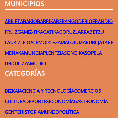
MUNICIPIOS
ARRIETA
BAKIO
BARRIKA
BERANGO
DERIO
ERANDIO
FRUIZ
GAMIZ-FIKA
GATIKA
GORLIZ
LARRABETZU
LAUKIZ
LEIOA
LEMOIZ
LEZAMA
LOIU
MARURI-JATABE
MEÑAKA
MUNGIA
PLENTZIA
SONDIKA
SOPELA
URDULIZ
ZAMUDIO
CATEGORÍAS
BIZKAIA
CIENCIA Y TECNOLOGÍA
COMERCIOS
CULTURA
DEPORTES
ECONOMÍA
GASTRONOMÍA
GENTE
HISTORIA
MUNDO
POLÍTICA