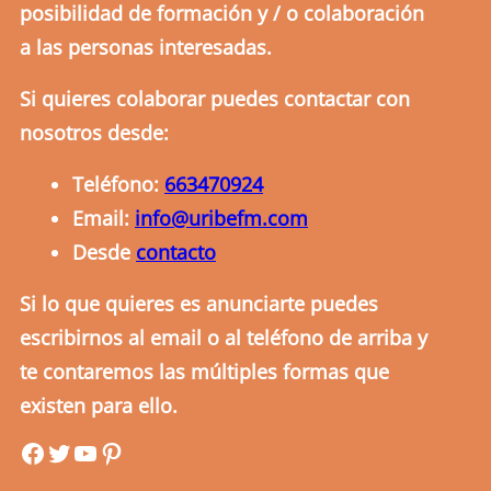
posibilidad de formación y / o colaboración
a las personas interesadas.
Si quieres colaborar puedes contactar con
nosotros desde:
Teléfono:
663470924
Email:
info@uribefm.com
Desde
contacto
Si lo que quieres es anunciarte puedes
escribirnos al email o al teléfono de arriba y
te contaremos las múltiples formas que
existen para ello.
uribefm
uribefm
YouTube
Pinterest