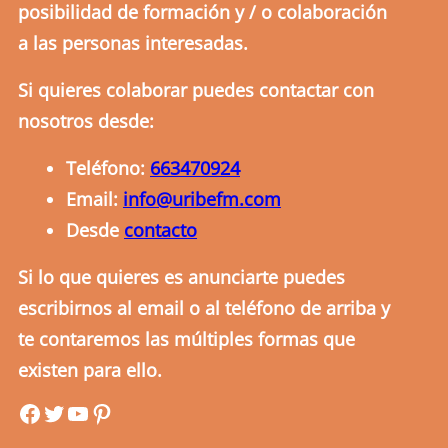
posibilidad de formación y / o colaboración
a las personas interesadas.
Si quieres colaborar puedes contactar con
nosotros desde:
Teléfono:
663470924
Email:
info@uribefm.com
Desde
contacto
Si lo que quieres es anunciarte puedes
escribirnos al email o al teléfono de arriba y
te contaremos las múltiples formas que
existen para ello.
uribefm
uribefm
YouTube
Pinterest