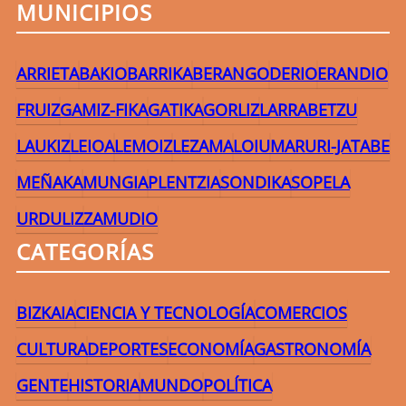
MUNICIPIOS
ARRIETA
BAKIO
BARRIKA
BERANGO
DERIO
ERANDIO
FRUIZ
GAMIZ-FIKA
GATIKA
GORLIZ
LARRABETZU
LAUKIZ
LEIOA
LEMOIZ
LEZAMA
LOIU
MARURI-JATABE
MEÑAKA
MUNGIA
PLENTZIA
SONDIKA
SOPELA
URDULIZ
ZAMUDIO
CATEGORÍAS
BIZKAIA
CIENCIA Y TECNOLOGÍA
COMERCIOS
CULTURA
DEPORTES
ECONOMÍA
GASTRONOMÍA
GENTE
HISTORIA
MUNDO
POLÍTICA