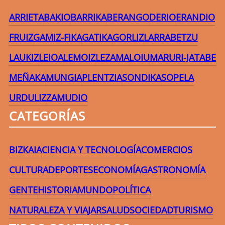
ARRIETA
BAKIO
BARRIKA
BERANGO
DERIO
ERANDIO
FRUIZ
GAMIZ-FIKA
GATIKA
GORLIZ
LARRABETZU
LAUKIZ
LEIOA
LEMOIZ
LEZAMA
LOIU
MARURI-JATABE
MEÑAKA
MUNGIA
PLENTZIA
SONDIKA
SOPELA
URDULIZ
ZAMUDIO
CATEGORÍAS
BIZKAIA
CIENCIA Y TECNOLOGÍA
COMERCIOS
CULTURA
DEPORTES
ECONOMÍA
GASTRONOMÍA
GENTE
HISTORIA
MUNDO
POLÍTICA
NATURALEZA Y VIAJAR
SALUD
SOCIEDAD
TURISMO