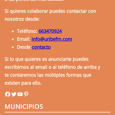
Si quieres colaborar puedes contactar con
nosotros desde:
Teléfono:
663470924
Email:
info@uribefm.com
Desde
contacto
Si lo que quieres es anunciarte puedes
escribirnos al email o al teléfono de arriba y
te contaremos las múltiples formas que
existen para ello.
uribefm
uribefm
YouTube
Pinterest
MUNICIPIOS